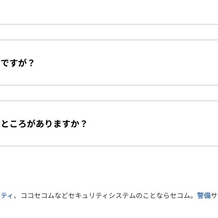
？
のですが？
なところがありますか？
リティ
、ココセコムなどセキュリティシステムのことならセコム。
警備
サ