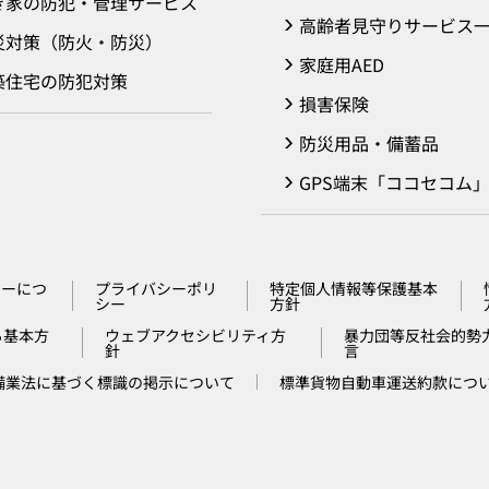
き家の防犯・管理サービス
高齢者見守りサービス
災対策（防火・防災）
家庭用AED
築住宅の防犯対策
損害保険
防災用品・備蓄品
GPS端末「ココセコム
カーにつ
プライバシーポリ
特定個人情報等保護基本
シー
方針
る基本方
ウェブアクセシビリティ方
暴力団等反社会的勢
針
言
備業法に基づく標識の掲示について
標準貨物自動車運送約款につ