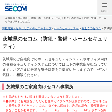
MENU
茨城県のセコム(防犯・警備・ホームセキュリティ)｜お近くのセコム｜防犯・警備・ホーム
セキュリティのセコム
防犯対策・セキュリティのセコムトップ
>
ホームセキュリティ
>
お近くのセコム
> 茨城
茨城県のセコム（防犯・警備・ホームセキュリ
ティ）
茨城県のご自宅向けのホームセキュリティシステムやオフィス向け
の各種セキュリティシステムについては以下の事業所が担当してい
ます。お客さまに最適な安全対策をご提案いたしますので、ぜひお
気軽にご相談ください。
茨城県のご家庭向けセコム事業所
※お電話をおかけの際はお間違いのないようお願いします。
※各事業所にお電話をいただくと音声ガイダンスが流れますので、ご用件に近
い番号を選択ください。 なお、ダイヤル回線をご利用の場合、番号選択がで
きないことがあります。 「＊」、「＃」、「トーン」、「PB」ボタンを押