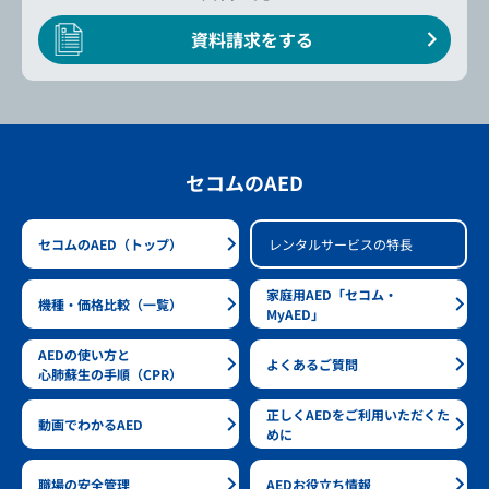
資料請求をする
セコムのAED
セコムのAED（トップ）
レンタルサービスの特長
家庭用AED「セコム・
機種・価格比較（一覧）
MyAED」
AEDの使い方と
よくあるご質問
心肺蘇生の手順（CPR）
正しくAEDをご利用いただくた
動画でわかるAED
めに
職場の安全管理
AEDお役立ち情報