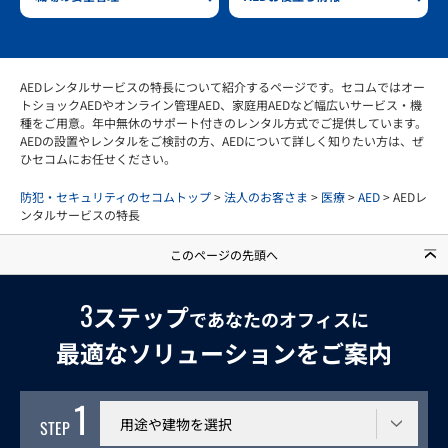
AEDレンタルサービスの特長について紹介するページです。セコムではオー
トショックAEDやオンライン管理AED、家庭用AEDなど幅広いサービス・機
種をご用意。年中無休のサポート付きのレンタル方式でご提供しています。
AEDの設置やレンタルをご検討の方、AEDについて詳しく知りたい方は、ぜ
ひセコムにお任せください。
防犯・セキュリティのセコムトップ
>
法人のお客さま
>
医療
>
AED
> AEDレ
ンタルサービスの特長
このページの先頭へ
3
ステップ
であなたのオフィスに
最適なソリューションをご案内
1
利用する建物
STEP