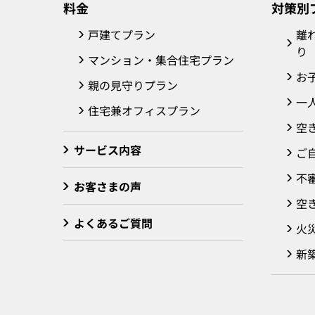
料金
対策別
戸建てプラン
離
り
マンション・集合住宅プラン
お
親の見守りプラン
一
住宅兼オフィスプラン
空
サービス内容
ご
不
お客さまの声
空
よくあるご質問
火
新