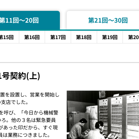
第11回〜20回
第21回〜30回
第15回
第16回
第17回
第18回
第19回
第2
号契約(上)
装置を設置し、営業を開始し
の支店でした。
員を呼び、「今日から機械警
いろ。他の３名は緊急要員
があった印だから、すぐ現
員は業務につきました。