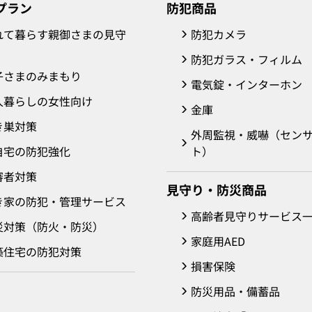
プラン
防犯商品
れて暮らす親御さまの見守
防犯カメラ
防犯ガラス・フィルム
子さまのみまもり
電気錠・インターホン
人暮らしの女性向け
金庫
き巣対策
外周監視・威嚇（セン
自宅の防犯強化
ト）
審者対策
見守り・防災商品
き家の防犯・管理サービス
高齢者見守りサービス
災対策（防火・防災）
家庭用AED
築住宅の防犯対策
損害保険
防災用品・備蓄品