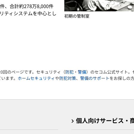
0件、合計約278万8,000件
ュリティシステムを中心とし
初期の管制室
20回のページです。セキュリティ（
防犯
・
警備
）のセコム公式サイト。
ています。
ホームセキュリティ
や
防犯対策
、
警備のサポート
をお探しの
個人向けサービス・