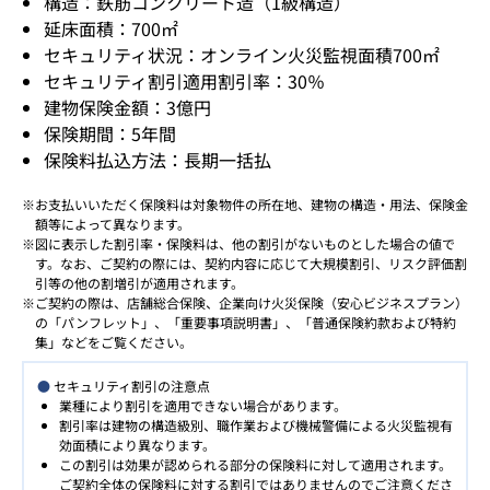
構造：鉄筋コンクリート造（1級構造）
延床面積：700㎡
セキュリティ状況：オンライン火災監視面積700㎡
セキュリティ割引適用割引率：30％
建物保険金額：3億円
保険期間：5年間
保険料払込方法：長期一括払
お支払いいただく保険料は対象物件の所在地、建物の構造・用法、保険金
額等によって異なります。
図に表示した割引率・保険料は、他の割引がないものとした場合の値で
す。なお、ご契約の際には、契約内容に応じて大規模割引、リスク評価割
引等の他の割増引が適用されます。
ご契約の際は、店舗総合保険、企業向け火災保険（安心ビジネスプラン）
の「パンフレット」、「重要事項説明書」、「普通保険約款および特約
集」などをご覧ください。
●
セキュリティ割引の注意点
業種により割引を適用できない場合があります。
割引率は建物の構造級別、職作業および機械警備による火災監視有
効面積により異なります。
この割引は効果が認められる部分の保険料に対して適用されます。
ご契約全体の保険料に対する割引ではありませんのでご注意くださ