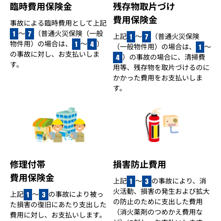
臨時費用保険金
残存物取片づけ
費用保険金
事故による臨時費用として上記
～
（普通火災保険（一般
1
7
上記
～
（普通火災保険
1
7
物件用）の場合は、
～
）
1
4
（一般物件用）の場合は、
～
1
の事故に対し、お支払いしま
）の事故の場合に、清掃費
4
す。
用等、残存物を取片づけるのに
かかった費用をお支払いしま
す。
修理付帯
損害防止費用
費用保険金
上記
～
の事故により、消
1
3
火活動、損害の発生および拡大
上記
～
の事故により被っ
1
3
の防止のために支出した費用
た損害の復旧にあたり支出した
（消火薬剤のつめかえ費用な
費用に対し、お支払いします。