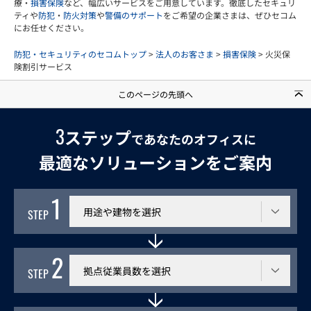
療・
損害保険
など、幅広いサービスをご用意しています。徹底したセキュリ
ティや
防犯
・
防火対策
や
警備のサポート
をご希望の企業さまは、ぜひセコム
にお任せください。
防犯・セキュリティのセコムトップ
>
法人のお客さま
>
損害保険
> 火災保
険割引サービス
このページの先頭へ
3
ステップ
であなたのオフィスに
最適なソリューションをご案内
1
利用する建物
STEP
2
従業員数
STEP