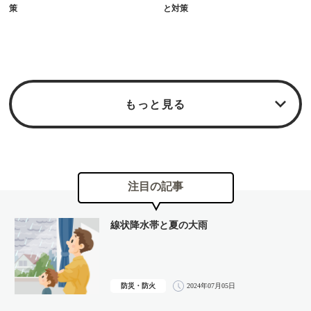
策
と対策
もっと見る
防犯
防犯
防犯
防犯
ネットセキュリティ
防犯
2025年04月04日
2025年01月10日
2024年06月21日
2024年03月01日
2022年10月07日
防犯
防犯
防犯
防犯
防犯
2025年02月20日
2024年10月18日
2024年04月19日
2023年12月14日
2023年03月17日
注目の記事
2023年08月04日
クイッシングの手口と対策
偽セキュリティ警告に注意！「サポ
SNS型詐欺、SNS報酬トラブルの実
フィッシング詐欺対策
IoT家電のセキュリティ対策
AI詐欺の脅威
スマホ決済サービスのトラブル
フェイクニュースにご用心
ウェブスキミングの手口と対策
家庭のWi-Fiセキュリティ
SIMスワップ詐欺の対策
ート詐欺」の対策
態
線状降水帯と夏の大雨
防災・防火
2024年07月05日