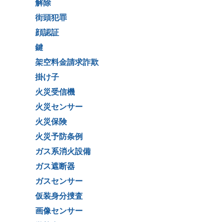
解除
街頭犯罪
顔認証
鍵
架空料金請求詐欺
掛け子
火災受信機
火災センサー
火災保険
火災予防条例
ガス系消火設備
ガス遮断器
ガスセンサー
仮装身分捜査
画像センサー