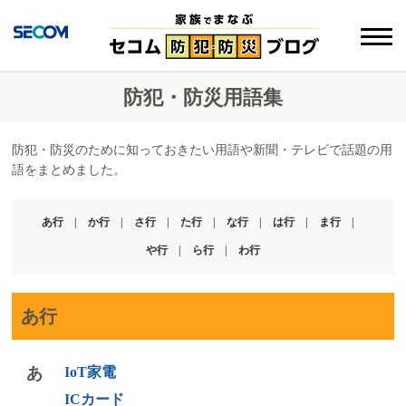
防犯・防災用語集
防犯・防災のために知っておきたい用語や新聞・テレビで話題の用
語をまとめました。
あ行
か行
さ行
た行
な行
は行
ま行
や行
ら行
わ行
あ行
あ
IoT家電
ICカード