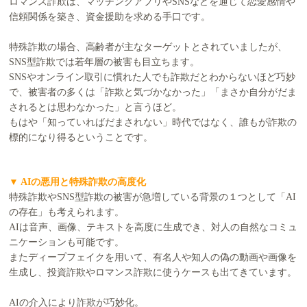
ロマンス詐欺は、マッチングアプリやSNSなどを通じて恋愛感情や
信頼関係を築き、資金援助を求める手口です。
特殊詐欺の場合、高齢者が主なターゲットとされていましたが、
SNS型詐欺では若年層の被害も目立ちます。
SNSやオンライン取引に慣れた人でも詐欺だとわからないほど巧妙
で、被害者の多くは「詐欺と気づかなかった」「まさか自分がだま
されるとは思わなかった」と言うほど。
もはや「知っていればだまされない」時代ではなく、誰もが詐欺の
標的になり得るということです。
▼ AIの悪用と特殊詐欺の高度化
特殊詐欺やSNS型詐欺の被害が急増している背景の１つとして「AI
の存在」も考えられます。
AIは音声、画像、テキストを高度に生成でき、対人の自然なコミュ
ニケーションも可能です。
またディープフェイクを用いて、有名人や知人の偽の動画や画像を
生成し、投資詐欺やロマンス詐欺に使うケースも出てきています。
AIの介入により詐欺が巧妙化。