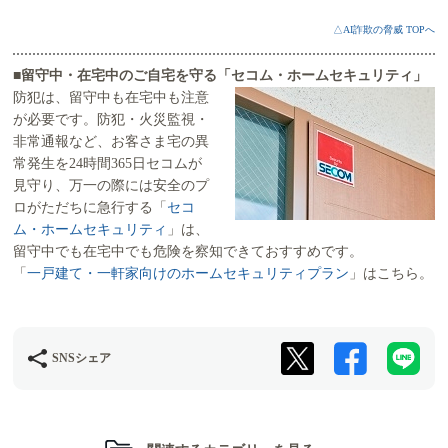
△AI詐欺の脅威 TOPへ
■留守中・在宅中のご自宅を守る「セコム・ホームセキュリティ」
防犯は、留守中も在宅中も注意
が必要です。防犯・火災監視・
非常通報など、お客さま宅の異
常発生を24時間365日セコムが
見守り、万一の際には安全のプ
ロがただちに急行する「
セコ
ム・ホームセキュリティ
」は、
留守中でも在宅中でも危険を察知できておすすめです。
「
一戸建て・一軒家向けのホームセキュリティプラン
」はこちら。
SNSシェア