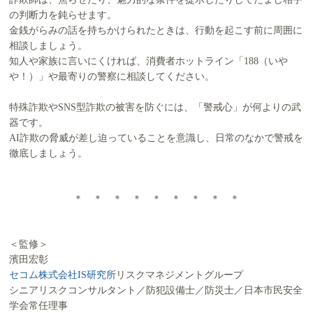
の判断力を鈍らせます。
金銭がらみの話を持ちかけられたときは、行動を起こす前に周囲に
相談しましょう。
知人や家族に言いにくければ、消費者ホットライン「188（いや
や！）」や最寄りの警察に相談してください。
特殊詐欺やSNS型詐欺の被害を防ぐには、「警戒心」が何よりの武
器です。
AI詐欺の脅威が差し迫っていることを意識し、日常のなかで警戒を
徹底しましょう。
＊ ＊ ＊ ＊ ＊ ＊ ＊ ＊ ＊
＜監修＞
濱田宏彰
セコム株式会社IS研究所
リスクマネジメントグループ
シニアリスクコンサルタント／防犯設備士／防災士／日本市民安全
学会常任理事