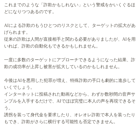
これまでのような「詐欺かもしれない」という警戒をかいくぐるほ
どになりつつあるのです。
AIによる詐欺のもうひとつのリスクとして、ターゲットの拡大があ
げられます。
従来の詐欺は人間が直接相手と関わる必要がありましたが、AIを用
いれば、詐欺の自動化もできるかもしれません。
一度に多数のターゲットにアプローチできるようになった結果、詐
欺の成功率が上昇し被害が拡大しているのかもしれません。
今後はAIを悪用した犯罪が増え、特殊詐欺の手口も劇的に進歩して
いくでしょう。
インターネットに投稿された動画などから、わずか数秒間の音声サ
ンプルを入手するだけで、AIでほぼ完璧に本人の声を再現できるそ
う。
誘拐を装って身代金を要求したり、オレオレ詐欺で本人を装ったり
もでき、詐欺がさらに横行する可能性も否定できません。