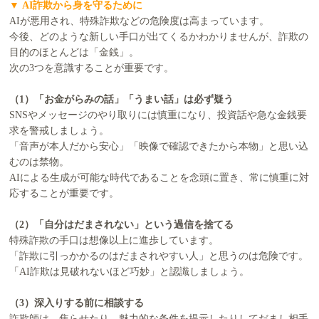
▼ AI詐欺から身を守るために
AIが悪用され、特殊詐欺などの危険度は高まっています。
今後、どのような新しい手口が出てくるかわかりませんが、詐欺の
目的のほとんどは「金銭」。
次の3つを意識することが重要です。
（1）「お金がらみの話」「うまい話」は必ず疑う
SNSやメッセージのやり取りには慎重になり、投資話や急な金銭要
求を警戒しましょう。
「音声が本人だから安心」「映像で確認できたから本物」と思い込
むのは禁物。
AIによる生成が可能な時代であることを念頭に置き、常に慎重に対
応することが重要です。
（2）「自分はだまされない」という過信を捨てる
特殊詐欺の手口は想像以上に進歩しています。
「詐欺に引っかかるのはだまされやすい人」と思うのは危険です。
「AI詐欺は見破れないほど巧妙」と認識しましょう。
（3）深入りする前に相談する
詐欺師は、焦らせたり、魅力的な条件を提示したりしてだまし相手