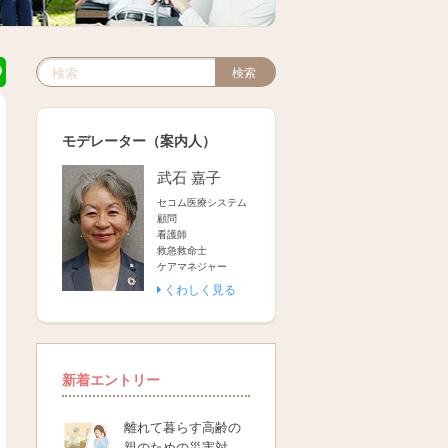
検索
検索キーワード入力
モデレーター（案内人）
武石 嘉子
セコム医療システム
顧問
看護師
救急救命士
ケアマネジャー
くわしく見る
新着エントリー
離れて暮らす高齢の
親のための災害対…