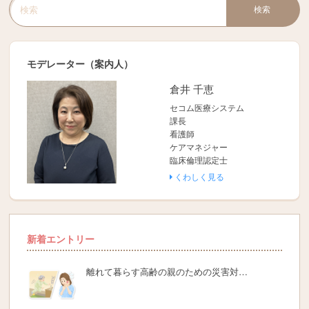
検索
検索キーワード入力
モデレーター（案内人）
倉井 千恵
セコム医療システム
課長
看護師
ケアマネジャー
臨床倫理認定士
くわしく見る
新着エントリー
離れて暮らす高齢の親のための災害対…