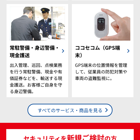
常駐警備・身辺警備・
ココセコム（GPS端
現金護送
末）
出入管理、巡回、点検業務
GPS端末の位置情報を管理
を行う常駐警備、現金や有
して、従業員の防犯対策や
価証券などを、輸送する現
車両の盗難監視に。
金護送。お客様ご自身を守
る身辺警備。
すべてのサービス・商品を見る
新規ご検討
セキュリティを
の方