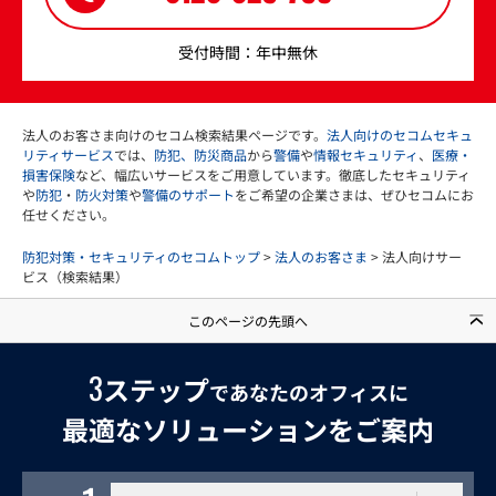
受付時間：年中無休
法人のお客さま向けのセコム検索結果ページです。
法人向けのセコムセキュ
リティサービス
では、
防犯、防災商品
から
警備
や
情報セキュリティ
、
医療・
損害保険
など、幅広いサービスをご用意しています。徹底したセキュリティ
や
防犯
・
防火対策
や
警備のサポート
をご希望の企業さまは、ぜひセコムにお
任せください。
防犯対策・セキュリティのセコムトップ
>
法人のお客さま
> 法人向けサー
ビス（検索結果）
このページの先頭へ
3
ステップ
であなたのオフィスに
最適なソリューションをご案内
利用する建物