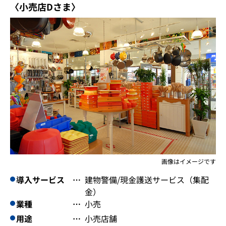
〈小売店Dさま〉
画像はイメージです
導入サービス
建物警備/現金護送サービス（集配
金）
業種
小売
用途
小売店舗