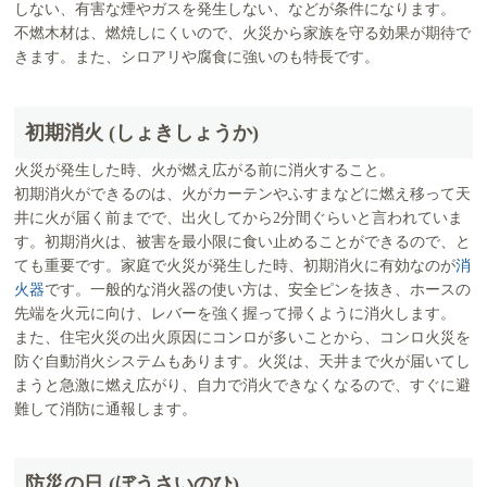
しない、有害な煙やガスを発生しない、などが条件になります。
不燃木材は、燃焼しにくいので、火災から家族を守る効果が期待で
きます。また、シロアリや腐食に強いのも特長です。
初期消火 (しょきしょうか)
火災が発生した時、火が燃え広がる前に消火すること。
初期消火ができるのは、火がカーテンやふすまなどに燃え移って天
井に火が届く前までで、出火してから2分間ぐらいと言われていま
す。初期消火は、被害を最小限に食い止めることができるので、と
ても重要です。家庭で火災が発生した時、初期消火に有効なのが
消
火器
です。一般的な消火器の使い方は、安全ピンを抜き、ホースの
先端を火元に向け、レバーを強く握って掃くように消火します。
また、住宅火災の出火原因にコンロが多いことから、コンロ火災を
防ぐ自動消火システムもあります。火災は、天井まで火が届いてし
まうと急激に燃え広がり、自力で消火できなくなるので、すぐに避
難して消防に通報します。
防災の日 (ぼうさいのひ)