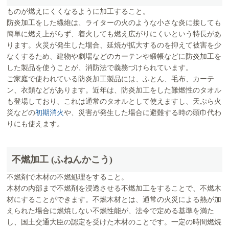
ものが燃えにくくなるように加工すること。
防炎加工をした繊維は、ライターの火のような小さな炎に接しても
簡単に燃え上がらず、着火しても燃え広がりにくいという特長があ
ります。火災が発生した場合、延焼が拡大するのを抑えて被害を少
なくするため、建物や劇場などのカーテンや緞帳などに防炎加工を
した製品を使うことが、消防法で義務づけられています。
ご家庭で使われている防炎加工製品には、ふとん、毛布、カーテ
ン、衣類などがあります。近年は、防炎加工をした難燃性のタオル
も登場しており、これは通常のタオルとして使えますし、天ぷら火
災などの
初期消火
や、災害が発生した場合に避難する時の頭巾代わ
りにも使えます。
不燃加工 (ふねんかこう)
不燃剤で木材の不燃処理をすること。
木材の内部まで不燃剤を浸透させる不燃加工をすることで、不燃木
材にすることができます。不燃木材とは、通常の火災による熱が加
えられた場合に燃焼しない不燃性能が、法令で定める基準を満た
し、国土交通大臣の認定を受けた木材のことです。一定の時間燃焼