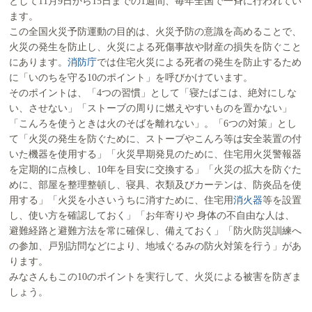
として11月9日から15日までの1週間、毎年全国で一斉に行われてい
ます。
この全国火災予防運動の目的は、火災予防の意識を高めることで、
火災の発生を防止し、火災による死傷事故や財産の損失を防ぐこと
にあります。
消防庁
では住宅火災による死者の発生を防止するため
に「いのちを守る10のポイント」を呼びかけています。
そのポイントは、「4つの習慣」として「寝たばこは、絶対にしな
い、させない」「ストーブの周りに燃えやすいものを置かない」
「こんろを使うときは火のそばを離れない」。「6つの対策」とし
て「火災の発生を防ぐために、ストーブやこんろ等は安全装置の付
いた機器を使用する」「火災早期発見のために、住宅用火災警報器
を定期的に点検し、10年を目安に交換する」「火災の拡大を防ぐた
めに、部屋を整理整頓し、寝具、衣類及びカーテンは、防炎品を使
用する」「火災を小さいうちに消すために、住宅用
消火器
等を設置
し、使い方を確認しておく」「お年寄りや 身体の不自由な人は、
避難経路と避難方法を常に確保し、備えておく」「防火防災訓練へ
の参加、戸別訪問などにより、地域ぐるみの防火対策を行う」があ
ります。
みなさんもこの10のポイントを実行して、火災による被害を防ぎま
しょう。