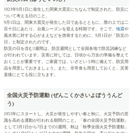
1923年9月1日に発生した関東大震災にちなんで制定された、防災に
ついて考える日のこと。
9月1日は、関東大震災が発生した日であるとともに、暦の上では二
百十日にあたり、台風シーズンを迎える時期です。そこで、
地震
や
風水害に対する心がまえなどを啓発するために、9月1日が「防災の
日」と制定されたのです。
防災の日を含む1週間は、防災週間として全国各地で防災訓練など
が行われています。災害に対しては、日頃から万全の準備を整えて
おくことが重要です。ご家庭では、いざという時に備えて、防災用
品を用意しておきましょう。また、非常食も用意しておくと、災害
直後にとても役に立ちます。
全国火災予防運動 (ぜんこくかさいよぼううんど
う)
1953年にスタートし、火災が発生しやすい春と秋に、火災予防の意
識を高める運動が行われる期間のこと。「春の全国火災予防運動」
として3月1日から7日までの1週間、秋は「秋季全国火災予防運動」