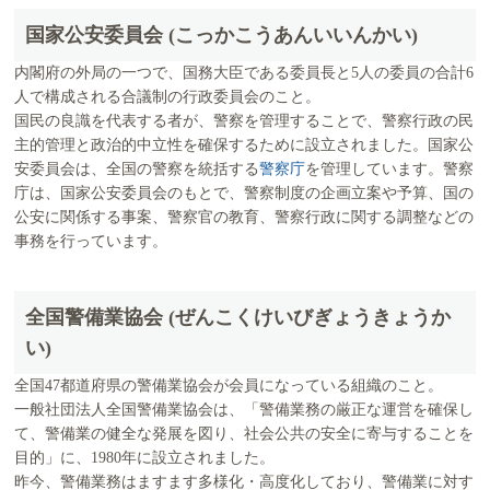
国家公安委員会 (こっかこうあんいいんかい)
内閣府の外局の一つで、国務大臣である委員長と5人の委員の合計6
人で構成される合議制の行政委員会のこと。
国民の良識を代表する者が、警察を管理することで、警察行政の民
主的管理と政治的中立性を確保するために設立されました。国家公
安委員会は、全国の警察を統括する
警察庁
を管理しています。警察
庁は、国家公安委員会のもとで、警察制度の企画立案や予算、国の
公安に関係する事案、警察官の教育、警察行政に関する調整などの
事務を行っています。
全国警備業協会 (ぜんこくけいびぎょうきょうか
い)
全国47都道府県の警備業協会が会員になっている組織のこと。
一般社団法人全国警備業協会は、「警備業務の厳正な運営を確保し
て、警備業の健全な発展を図り、社会公共の安全に寄与することを
目的」に、1980年に設立されました。
昨今、警備業務はますます多様化・高度化しており、警備業に対す