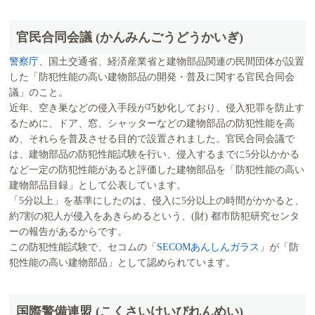
官民合同会議 (かんみんごうどうかいぎ)
警察庁
、国土交通省、経済産業省と建物部品関連の民間団体が設置
した「防犯性能の高い建物部品の開発・普及に関する官民合同会
議」のこと。
近年、空き巣などの侵入手段が巧妙化しており、侵入犯罪を防止す
るために、ドア、窓、シャッターなどの建物部品の防犯性能を高
め、それらを普及させる目的で設置されました。官民合同会議で
は、建物部品の防犯性能試験を行い、侵入するまでに5分以かかる
など一定の防犯性能があると評価した建物部品を「防犯性能の高い
建物部品目録」として公表しています。
「5分以上」を基準にしたのは、侵入に5分以上の時間がかかると、
約7割の犯人が侵入をあきらめるという、(財) 都市防犯研究センタ
ーの報告があるからです。
この防犯性能試験で、セコムの「
SECOMあんしんガラス
」が「防
犯性能の高い建物部品」として認められています。
国際警備連盟 (こくさいけいびれんめい)