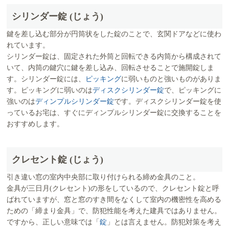
シリンダー錠 (じょう)
鍵を差し込む部分が円筒状をした錠のことで、玄関ドアなどに使わ
れています。
シリンダー錠は、固定された外筒と回転できる内筒から構成されて
いて、内筒の鍵穴に鍵を差し込み、回転させることで施開錠しま
す。シリンダー錠には、
ピッキング
に弱いものと強いものがありま
す。ピッキングに弱いのは
ディスクシリンダー錠
で、ピッキングに
強いのは
ディンプルシリンダー錠
です。ディスクシリンダー錠を使
っているお宅は、すぐにディンプルシリンダー錠に交換することを
おすすめします。
クレセント錠 (じょう)
引き違い窓の室内中央部に取り付けられる締め金具のこと。
金具が三日月(クレセント)の形をしているので、クレセント錠と呼
ばれていますが、窓と窓のすき間をなくして室内の機密性を高める
ための「締まり金具」で、防犯性能を考えた建具ではありません。
ですから、正しい意味では「
錠
」とは言えません。防犯対策を考え