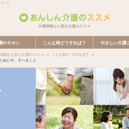
べきこと
介護情報なら安心介護のススメ
護のキホン
こんな時どうすれば？
やさしい介護
情報なら安心介護のススメ
こんな時どうすれば？
ために今、すべきこと
？
、
。