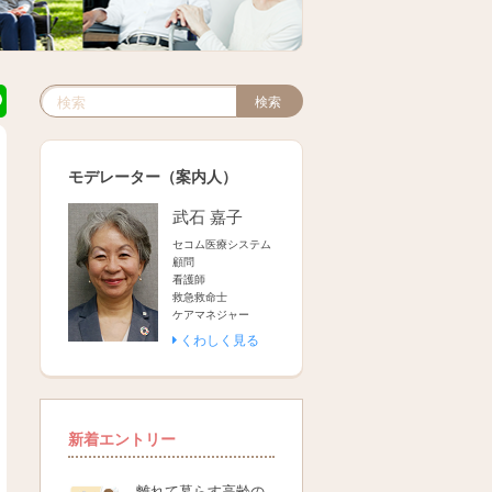
検索
検索キーワード入力
モデレーター（案内人）
武石 嘉子
セコム医療システム
顧問
看護師
救急救命士
ケアマネジャー
くわしく見る
新着エントリー
離れて暮らす高齢の