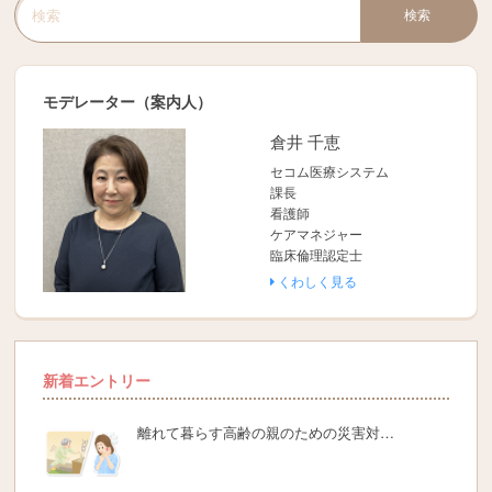
検索
検索キーワード入力
モデレーター（案内人）
倉井 千恵
セコム医療システム
課長
看護師
ケアマネジャー
臨床倫理認定士
くわしく見る
新着エントリー
離れて暮らす高齢の親のための災害対…