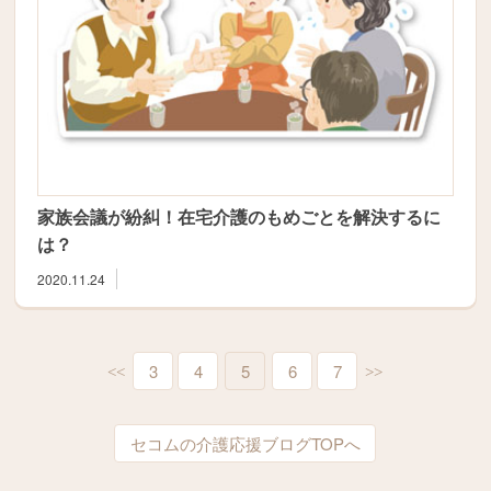
家族会議が紛糾！在宅介護のもめごとを解決するに
は？
2020.11.24
3
4
5
6
7
<<
>>
セコムの介護応援ブログTOPへ