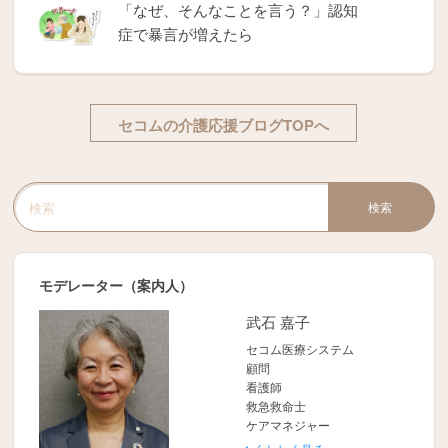
「なぜ、そんなことを言う？」認知
症で暴言が増えたら
セコムの介護応援ブログTOPへ
検索
検索キーワード入力
モデレーター（案内人）
武石 嘉子
セコム医療システム
顧問
看護師
救急救命士
ケアマネジャー