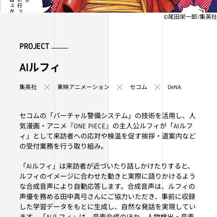
©尾田栄一郎/集英社
PROJECT
AIルフィ
集英社
東映アニメーション
セコム
DeNA
セコムの「バーチャル警備システム」の技術を活用し、人
気漫画・アニメ『ONE PIECE』の主人公ルフィが「AIルフ
ィ」として来訪者への応対や検温を促す挨拶・道案内など
の受付業務を行う取り組み。
「AIルフィ」は来訪者が近づいたり話しかけたりすると、
ルフィのイメージに合わせた動きと実際に語りかけるよう
な合成音声により自動応答します。合成音声は、ルフィの
声優を務める田中真弓さんにご協力いただき、事前に収録
した学習データをもとに生成し、自然な発話を実現してい
ます。「AIルフィ」は、音声合成のほか、人物検出・音声