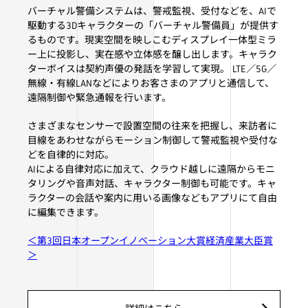
バーチャル警備システムは、警戒監視、受付などを、AIで
駆動する3Dキャラクターの「バーチャル警備員」が提供す
るものです。現実空間を映しこむディスプレイ一体型ミラ
ー上に投影し、実在感や立体感を醸し出します。キャラク
ターボイスは契約声優の発話を学習して実現。 LTE／5G／
無線・有線LANなどによりお客さまのアプリと通信して、
遠隔制御や緊急通報を行います。
さまざまなセンサーで設置空間の往来を把握し、来訪者に
目線をあわせながらモーション制御して警戒監視や受付な
どを自律的に対応。
AIによる自律対応に加えて、クラウド越しに遠隔からモニ
タリングや音声対話、キャラクター制御も可能です。キャ
ラクターの会話や案内に用いる画像などもアプリにて自由
に編集できます。
＜第3回日本オープンイノベーション大賞経済産業大臣賞
＞