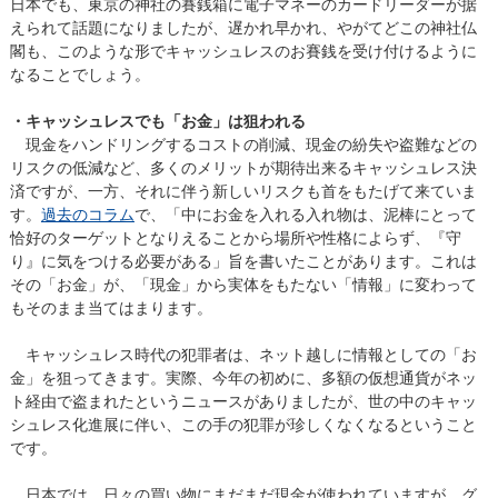
日本でも、東京の神社の賽銭箱に電子マネーのカードリーダーが据
えられて話題になりましたが、遅かれ早かれ、やがてどこの神社仏
閣も、このような形でキャッシュレスのお賽銭を受け付けるように
なることでしょう。
・キャッシュレスでも「お金」は狙われる
現金をハンドリングするコストの削減、現金の紛失や盗難などの
リスクの低減など、多くのメリットが期待出来るキャッシュレス決
済ですが、一方、それに伴う新しいリスクも首をもたげて来ていま
す。
過去のコラム
で、「中にお金を入れる入れ物は、泥棒にとって
恰好のターゲットとなりえることから場所や性格によらず、『守
り』に気をつける必要がある」旨を書いたことがあります。これは
その「お金」が、「現金」から実体をもたない「情報」に変わって
もそのまま当てはまります。
キャッシュレス時代の犯罪者は、ネット越しに情報としての「お
金」を狙ってきます。実際、今年の初めに、多額の仮想通貨がネッ
ト経由で盗まれたというニュースがありましたが、世の中のキャッ
シュレス化進展に伴い、この手の犯罪が珍しくなくなるということ
です。
日本では、日々の買い物にまだまだ現金が使われていますが、グ