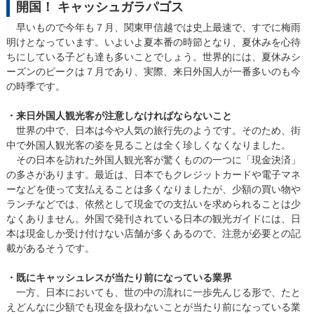
開国！ キャッシュガラパゴス
早いもので今年も７月、関東甲信越では史上最速で、すでに梅雨
明けとなっています。いよいよ夏本番の時節となり、夏休みを心待
ちにしている子ども達も多いことでしょう。世界的には、夏休みシ
ーズンのピークは７月であり、実際、来日外国人が一番多いのも今
の時季です。
・来日外国人観光客が注意しなければならないこと
世界の中で、日本は今や人気の旅行先のようです。そのため、街
中で外国人観光客の姿を見ることは全く珍しくなくなりました。
その日本を訪れた外国人観光客が驚くものの一つに「現金決済」
の多さがあります。最近は、日本でもクレジットカードや電子マネ
ーなどを使って支払えることは多くなりましたが、少額の買い物や
ランチなどでは、依然として現金での支払いを求められることは少
なくありません。外国で発刊されている日本の観光ガイドには、日
本は現金しか受け付けない店舗が多くあるので、注意が必要との記
載があるそうです。
・既にキャッシュレスが当たり前になっている業界
一方、日本においても、世の中の流れに一歩先んじる形で、たと
えどんなに少額でも現金を扱わないことが当たり前になっている業