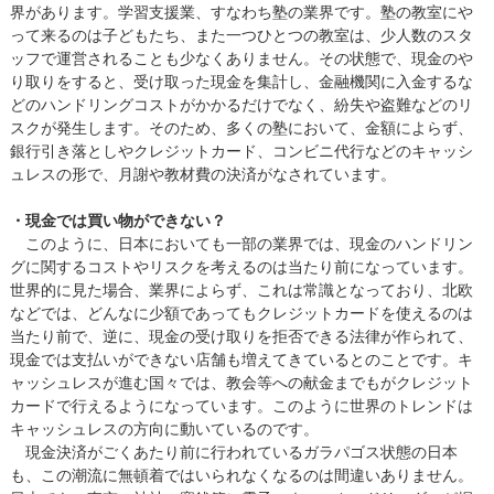
界があります。学習支援業、すなわち塾の業界です。塾の教室にや
って来るのは子どもたち、また一つひとつの教室は、少人数のスタ
ッフで運営されることも少なくありません。その状態で、現金のや
り取りをすると、受け取った現金を集計し、金融機関に入金するな
どのハンドリングコストがかかるだけでなく、紛失や盗難などのリ
スクが発生します。そのため、多くの塾において、金額によらず、
銀行引き落としやクレジットカード、コンビニ代行などのキャッシ
ュレスの形で、月謝や教材費の決済がなされています。
・現金では買い物ができない？
このように、日本においても一部の業界では、現金のハンドリン
グに関するコストやリスクを考えるのは当たり前になっています。
世界的に見た場合、業界によらず、これは常識となっており、北欧
などでは、どんなに少額であってもクレジットカードを使えるのは
当たり前で、逆に、現金の受け取りを拒否できる法律が作られて、
現金では支払いができない店舗も増えてきているとのことです。キ
ャッシュレスが進む国々では、教会等への献金までもがクレジット
カードで行えるようになっています。このように世界のトレンドは
キャッシュレスの方向に動いているのです。
現金決済がごくあたり前に行われているガラパゴス状態の日本
も、この潮流に無頓着ではいられなくなるのは間違いありません。