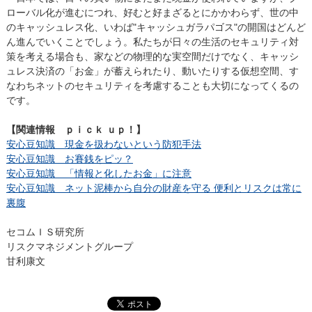
ローバル化が進むにつれ、好むと好まざるとにかかわらず、世の中
のキャッシュレス化、いわば"キャッシュガラパゴス"の開国はどんど
ん進んでいくことでしょう。私たちが日々の生活のセキュリティ対
策を考える場合も、家などの物理的な実空間だけでなく、キャッシ
ュレス決済の「お金」が蓄えられたり、動いたりする仮想空間、す
なわちネットのセキュリティを考慮することも大切になってくるの
です。
【関連情報 ｐｉｃｋ ｕｐ！】
安心豆知識 現金を扱わないという防犯手法
安心豆知識 お賽銭をピッ？
安心豆知識 「情報と化したお金」に注意
安心豆知識 ネット泥棒から自分の財産を守る 便利とリスクは常に
裏腹
セコムＩＳ研究所
リスクマネジメントグループ
甘利康文