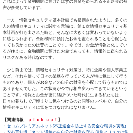
これによって金融機関に預けたはずのお金を盗られる不正送金の被
害が多発しています。
一方、情報セキュリティ基本計画でも指摘されたように、多くの
人の情報セキュリティに関する意識は、第１次情報セキュリティ基
本計画が打ち出された時と、そんなに大きくは変わっていないよう
に感じられます。金融機関に預けたお金を盗られることを心配しな
くても良かったのは昔のことです。今では、お金が情報と化してい
るがゆえに、金融機関に預けたお金であっても、情報的に盗られる
リスクがある時代なのです。
少し前までは、情報セキュリティ対策は、特に企業や個人事業主
など、それを使って日々の業務を行っている人が特に気にして行う
ものであり、個人がお金などの自分の財産を心配して行うものでは
ありませんでした。この状況が今では相当変わってきているという
ことです。情報とお金が密に結びついた時代に生きる私たちは、
日々の暮らしで戸締まりに気をつけるのと同等のレベルで、自分の
情報セキュリティに気をつけなければなりません。
【関連情報
ｐｉｃｋ ｕｐ！
】
・
セコムプレミアムネット(不正送金を防止する安全な環境を実現)
・
安心豆知識「ネット泥棒から自分の財産を守る 便利とリスクは常