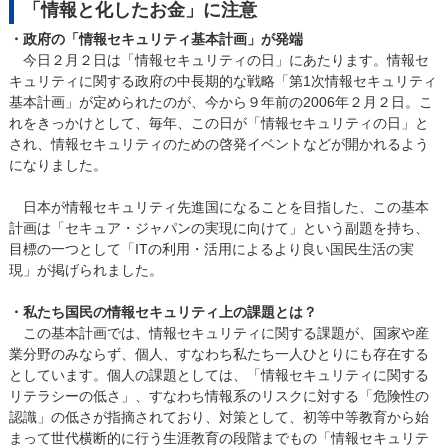
「情報と化したお金」に注意
・政府の「情報セキュリティ基本計画」が発端
今日２月２日は「情報セキュリティの日」にあたります。情報セ
キュリティに関する政府の中長期的な戦略「第1次情報セキュリティ
基本計画」が定められたのが、今から９年前の2006年２月２日。こ
れをきっかけとして、毎年、この日が「情報セキュリティの日」と
され、情報セキュリティのための啓発イベントなどが開かれるよう
になりました。
日本が情報セキュリティ先進国になることを目指した、この基本
計画は「セキュア・ジャパンの実現に向けて」という副題を持ち、
目標の一つとして「ITの利用・活用によるより良い国民生活の実
現」が掲げられました。
・私たち国民の情報セキュリティ上の課題とは？
この基本計画では、情報セキュリティに関する課題が、国家や産
業分野のみならず、個人、すなわち私たち一人ひとりにも存在する
としています。個人の課題としては、「情報セキュリティに関する
リテラシーの低さ」、すなわち情報系のリスクに対する「危険性の
認識」の低さが指摘されており、対策として、初等中等教育から始
まって世代横断的に行う生涯教育の段階までもの「情報セキュリテ