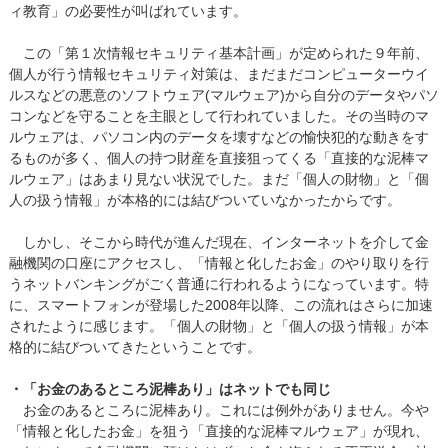
ィ教育」の必要性が叫ばれています。
この「第１次情報セキュリティ基本計画」が定められた９年前、
個人が行う情報セキュリティ対策は、まだまだコンピューターウイ
ルスなどの悪意のソフトウェア(マルウェア)から自分のデータやパソ
コンなどを守ることを主眼として行われていました。その当時のマ
ルウェアは、パソコン内のデータを壊すなどの愉快犯的な動きをす
るものが多く、個人の持つ財産を直接狙ってくる「直接的な泥棒マ
ルウェア」はあまり見ない状況でした。まだ「個人の財物」と「個
人の扱う情報」が本格的には結びついていなかったからです。
しかし、そこから時代が進んだ現在、インターネットを介して金
融機関の口座にアクセスし、「情報と化したお金」のやり取りを行
うネットバンキングがごく普通に行われるようになっています。特
に、スマートフォンが登場した2008年以降、この流れはさらに加速
されたように感じます。「個人の財物」と「個人の扱う情報」が本
格的に結びついてきたということです。
・「お金のあるところ泥棒あり」はネットでも同じ
お金のあるところに泥棒あり。これには例外がありません。今や
「情報と化したお金」を狙う「直接的な泥棒マルウェア」が現れ、