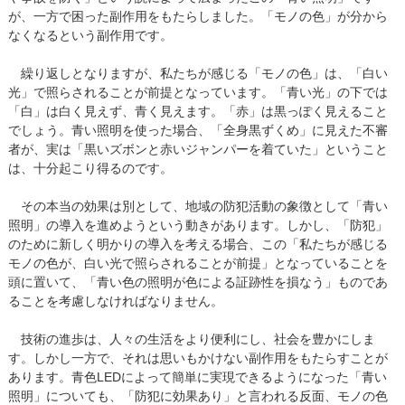
が、一方で困った副作用をもたらしました。「モノの色」が分から
なくなるという副作用です。
繰り返しとなりますが、私たちが感じる「モノの色」は、「白い
光」で照らされることが前提となっています。「青い光」の下では
「白」は白く見えず、青く見えます。「赤」は黒っぽく見えること
でしょう。青い照明を使った場合、「全身黒ずくめ」に見えた不審
者が、実は「黒いズボンと赤いジャンパーを着ていた」ということ
は、十分起こり得るのです。
その本当の効果は別として、地域の防犯活動の象徴として「青い
照明」の導入を進めようという動きがあります。しかし、「防犯」
のために新しく明かりの導入を考える場合、この「私たちが感じる
モノの色が、白い光で照らされることが前提」となっていることを
頭に置いて、「青い色の照明が色による証跡性を損なう」ものであ
ることを考慮しなければなりません。
技術の進歩は、人々の生活をより便利にし、社会を豊かにしま
す。しかし一方で、それは思いもかけない副作用をもたらすことが
あります。青色LEDによって簡単に実現できるようになった「青い
照明」についても、「防犯に効果あり」と言われる反面、モノの色