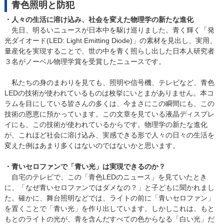
青色照明と防犯
・人々の生活に溶け込み、社会を変えた物理学の新たな進化
先日、明るいニュースが日本中を駆け巡りました。青く輝く「発
光ダイオード(LED: Light Emitting Diode)」の素材を見出し、実用、
量産化を実現することで、世の中を青く照らし出した日本人研究者
３名がノーベル物理学賞を受賞したニュースです。
私たちの身のまわりを見ても、照明や信号機、テレビなど、青色
LEDの技術が使われているものは枚挙にいとまがありません。本コ
ラムを目にしている皆さんの多くは、今まさにこの瞬間にも、この
技術の恩恵に預かっています。この文章を見ている液晶ディスプレ
イにも、この技術が使われているからです。物理学の新たな進化
が、これほど社会に溶け込み、実感できる形で人々の日々の生活を
変えた例はあまり多くはないのではないかと思います。
・青いセロファンで「青い光」は実現できるのか？
自宅のテレビで、この「青色LEDのニュース」を見ていたとき
に、「なぜ青いセロファンではダメなの？」と子どもに聞かれまし
た。確かに、舞台照明などでは、ライトの前に「青いセロファン」
を置くことで「青い光」を作り出しています。しかしこれは、もと
もとのライトの光が、青を含んだすべての色からなる「白い光」だ