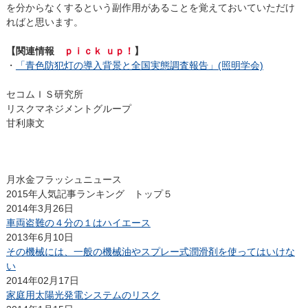
を分からなくするという副作用があることを覚えておいていただけ
ればと思います。
【関連情報
ｐｉｃｋ ｕｐ！
】
・
「青色防犯灯の導入背景と全国実態調査報告」(照明学会)
セコムＩＳ研究所
リスクマネジメントグループ
甘利康文
月水金フラッシュニュース
2015年人気記事ランキング トップ５
2014年3月26日
車両盗難の４分の１はハイエース
2013年6月10日
その機械には、一般の機械油やスプレー式潤滑剤を使ってはいけな
い
2014年02月17日
家庭用太陽光発電システムのリスク