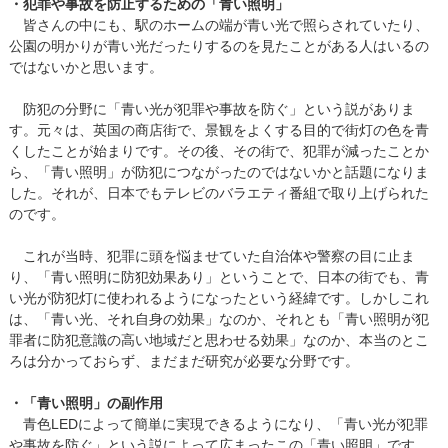
・犯罪や事故を防止するための「青い照明」
皆さんの中にも、駅のホームの端が青い光で照らされていたり、
公園の明かりが青い光だったりするのを見たことがある人はいるの
ではないかと思います。
防犯の分野に「青い光が犯罪や事故を防ぐ」という説がありま
す。元々は、英国の商店街で、景観をよくする目的で街灯の色を青
くしたことが始まりです。その後、その街で、犯罪が減ったことか
ら、「青い照明」が防犯につながったのではないかと話題になりま
した。それが、日本でもテレビのバラエティ番組で取り上げられた
のです。
これが当時、犯罪に頭を悩ませていた自治体や警察の目に止ま
り、「青い照明に防犯効果あり」ということで、日本の街でも、青
い光が防犯灯に使われるようになったという経緯です。しかしこれ
は、「青い光、それ自身の効果」なのか、それとも「青い照明が犯
罪者に防犯意識の高い地域だと思わせる効果」なのか、本当のとこ
ろは分かっておらず、まだまだ研究が必要な分野です。
・「青い照明」の副作用
青色LEDによって簡単に実現できるようになり、「青い光が犯罪
や事故を防ぐ」という説によって広まったこの「青い照明」です