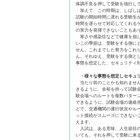
体調不良を押して受験を強行して
加えて、この時期は、しばしば
試験の開始時間に遅れる受験生
時間を遅らせて対応してくれるケ
の実力を発揮できないこともあ
寒さや感染症などで健康を崩し
いこの季節は、受験をする側に
せん。これまでした努力をこれ
ん。それゆえ、受験をする側と
事態を想定した、セキュリティ
・様々な事態を想定しセキュ
当たり前のことかも知れません
きるように、余裕を持って試験
験会場へのルートを複数パター
できるように、試験会場の連絡
どで、交通機関の運行状況やル
ット接続がスムーズにできない
えます。
入試は、ある意味、人生節目の
いても、それを押して受験に来