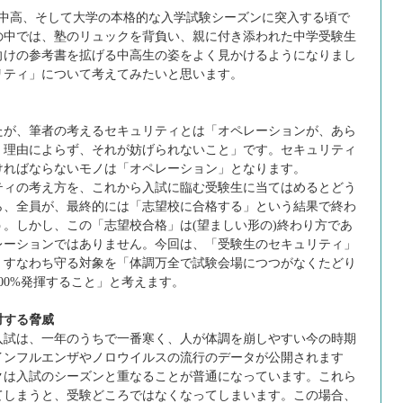
中高、そして大学の本格的な入学試験シーズンに突入する頃で
の中では、塾のリュックを背負い、親に付き添われた中学受験生
向けの参考書を拡げる中高生の姿をよく見かけるようになりまし
リティ」について考えてみたいと思います。
が、筆者の考えるセキュリティとは「オペレーションが、あら
、理由によらず、それが妨げられないこと」です。セキュリティ
ければならないモノは「オペレーション」となります。
ィの考え方を、これから入試に臨む受験生に当てはめるとどう
ら、全員が、最終的には「志望校に合格する」という結果で終わ
。しかし、この「志望校合格」は(望ましい形の)終わり方であ
レーションではありません。今回は、「受験生のセキュリティ」
、すなわち守る対象を「体調万全で試験会場につつがなくたどり
00%発揮すること」と考えます。
対する脅威
試は、一年のうちで一番寒く、人が体調を崩しやすい今の時期
インフルエンザやノロウイルスの流行のデータが公開されます
クは入試のシーズンと重なることが普通になっています。これら
てしまうと、受験どころではなくなってしまいます。この場合、