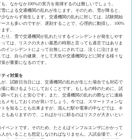
も、なかなか100%の実力を発揮するのは難しいでしょう。
雪による交通機関の乱れが生じます。そのため、雪が降ると、
が少なからず発生します。交通機関の乱れに対しては、試験開始
ースも多いのですが、遅刻することで、心理的に動揺し、100%
ります。
たり、雪で交通機関が乱れたりするインシデントが発生しやす
とっては、リスクの大きい最悪の時期と言っても過言ではありま
らのインシデントによって台無しにされては、泣くに泣けませ
しては、自らの健康、そして天気や交通機関などに関する様々な
対策が重要になるのです。
リティ対策を
が、試験日当日には、交通機関の乱れが生じた場合でも対応で
会場に着けるようにしておくことです。もしもの時のために、試
ン調べておくと安心です。また、交通機関の乱れの際などに連絡
先もメモしておくのが良いでしょう。今では、スマートフォンな
ートを知ることも出来ますが、混んだ駅や電車の中などでは、ネ
こともありますので、こればかりに頼るのはリスクが大きいとい
イベントです。そのため、たとえばインフルエンザにかかって
る人がいることも想定しなければなりません。入試会場で、イン