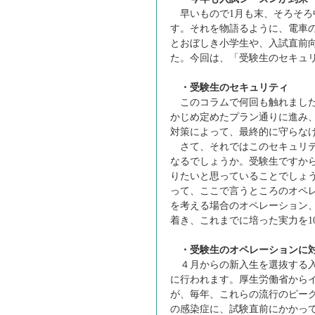
早いもので1月も末、そろそろ
す。それを物語るように、電車
とおぼしき小学生や、入試直前
た。今回は、「受験生のセキュ
・受験生のセキュリティ
このコラムで何回も触れました
かじめ定めたプラン通りに進み
対策によって、最終的に守らな
さて、それではこのセキュリテ
なるでしょうか。受験生ですか
りたいと思っていることでしょう
って、ここで言うところのオペ
を考える場合のオペレーション
着き、これまでに培った実力を1
・受験生のオペレーションに
４月からの新入生を選抜する入
に行われます。厚生労働省から
が、毎年、これらの流行のピー
の感染症に、試験直前にかかっ