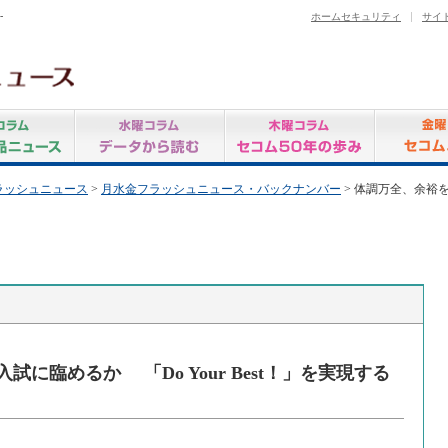
-
ホームセキュリティ
サイ
ラッシュニュース
>
月水金フラッシュニュース・バックナンバー
> 体調万全、余裕を
に臨めるか 「Do Your Best！」を実現する