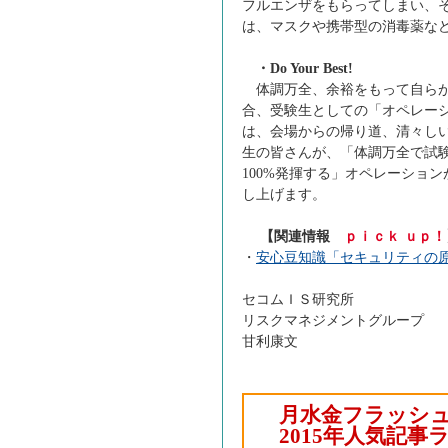
フルエンザをもらってしまい、
は、マスクや携帯型の消毒薬な
・Do Your Best!
体調万全、余裕をもって自らが
合、受験生としての「オペレー
は、会場からの帰り道、清々し
生の皆さんが、「体調万全で試
100%発揮する」オペレーショ
し上げます。
【関連情報
ｐｉｃｋ ｕｐ！
・
安心豆知識「セキュリティの
セコムＩＳ研究所
リスクマネジメントグループ
甘利康文
月水金フラッシ
2015年人気記