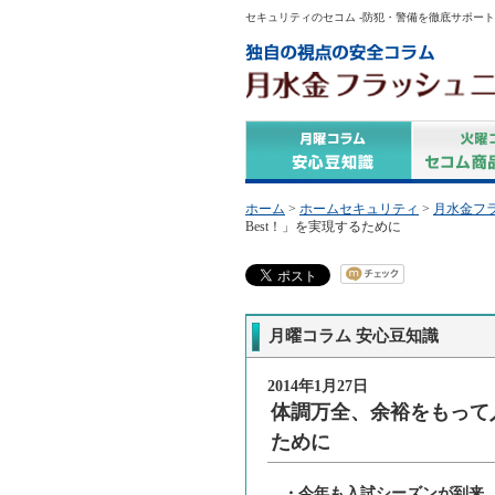
セキュリティのセコム -防犯・警備を徹底サポート
ホーム
>
ホームセキュリティ
>
月水金フ
Best！」を実現するために
月曜コラム 安心豆知識
2014年1月27日
体調万全、余裕をもって入試
ために
・今年も入試シーズンが到来