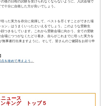
その後の日程の試験を受けられなくならないように、入試会場で
どで十分に自衛した方が良いでしょう。
培った実力を存分に発揮して、ベストを尽くすことができた場
ション」はうまくいったといえるでしょう。このような受験生
い顔つきをしています。これから受験会場に向かう、全ての受験
験会場につつがなくたどり着き、自らがこれまでに培った実力を
ンが無事遂行出来ますように。そして、皆さんのご健闘をお祈り申
】
原点を改めて考えよう」
ュニュース
事ランキング トップ５