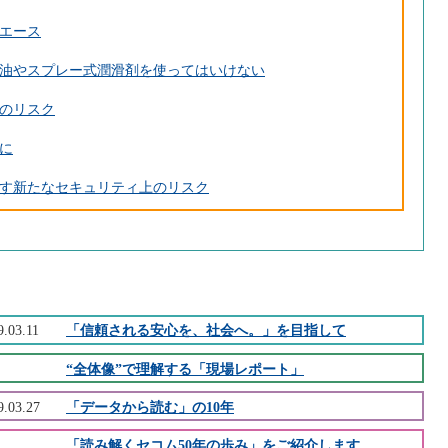
エース
油やスプレー式潤滑剤を使ってはいけない
のリスク
下に
す新たなセキュリティ上のリスク
9.03.11
「信頼される安心を、社会へ。」を目指して
“全体像”で理解する「現場レポート」
9.03.27
「データから読む」の10年
「読み解くセコム50年の歩み」をご紹介します