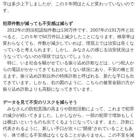
字は多少上下しましたが、この５年間ほとんど変わっていないので
す。
犯罪件数が減っても不安感は減らず
2012年の刑法犯認知件数は138万件です。2007年の191万件と比
べると、この５年で50万件以上減少したことになります。検挙率は
変わらなくても、件数が減少していれば、理屈上では治安は良くな
っていると考えられます。しかし、みなさんの感じる治安状況はそ
うなっていないのが現状ではないでしょうか。
特に、いま社会を騒がせている振り込め詐欺などは、いつ犯人か
らの電話がかかってきてもおかしくない状況にあり、不安の種と言
えます。振り込め詐欺以外の特殊詐欺と呼ばれる、新たな手口も出
てきています。しかも、右の図のように、こちらの被害金額の方が
振り込め詐欺よりも高額になってきています。
データを見て不安のリスクを減らそう
みなさんの防犯意識の高まりや防犯活動によって、これまで犯罪
の減少が続いてきました。しかしながら、一部の犯罪で増加もしく
は横ばいというものも出てくるようになっています。また、詐欺に
代表されるように、新しい手口が次々に“開発”されていることもあ
り、体で感じる不安感はなくなることがありません。この不安を減