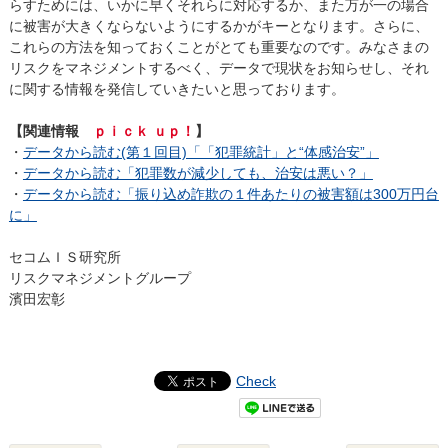
らすためには、いかに早くそれらに対応するか、また万が一の場合
に被害が大きくならないようにするかがキーとなります。さらに、
これらの方法を知っておくことがとても重要なのです。みなさまの
リスクをマネジメントするべく、データで現状をお知らせし、それ
に関する情報を発信していきたいと思っております。
【関連情報
ｐｉｃｋ ｕｐ！
】
・
データから読む(第１回目)「「犯罪統計」と“体感治安”」
・
データから読む「犯罪数が減少しても、治安は悪い？」
・
データから読む「振り込め詐欺の１件あたりの被害額は300万円台
に」
セコムＩＳ研究所
リスクマネジメントグループ
濱田宏彰
Check