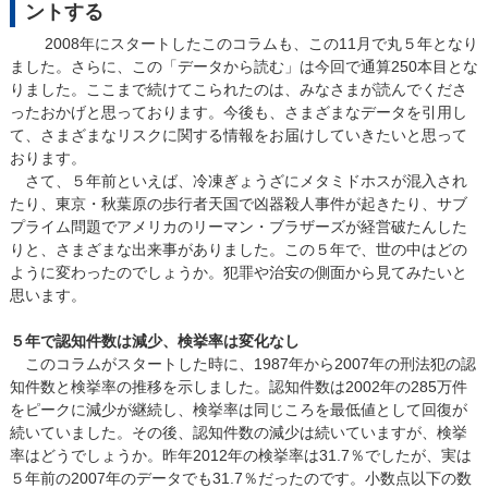
ントする
2008年にスタートしたこのコラムも、この11月で丸５年となり
ました。さらに、この「データから読む」は今回で通算250本目とな
りました。ここまで続けてこられたのは、みなさまが読んでくださ
ったおかげと思っております。今後も、さまざまなデータを引用し
て、さまざまなリスクに関する情報をお届けしていきたいと思って
おります。
さて、５年前といえば、冷凍ぎょうざにメタミドホスが混入され
たり、東京・秋葉原の歩行者天国で凶器殺人事件が起きたり、サブ
プライム問題でアメリカのリーマン・ブラザーズが経営破たんした
りと、さまざまな出来事がありました。この５年で、世の中はどの
ように変わったのでしょうか。犯罪や治安の側面から見てみたいと
思います。
５年で認知件数は減少、検挙率は変化なし
このコラムがスタートした時に、1987年から2007年の刑法犯の認
知件数と検挙率の推移を示しました。認知件数は2002年の285万件
をピークに減少が継続し、検挙率は同じころを最低値として回復が
続いていました。その後、認知件数の減少は続いていますが、検挙
率はどうでしょうか。昨年2012年の検挙率は31.7％でしたが、実は
５年前の2007年のデータでも31.7％だったのです。小数点以下の数