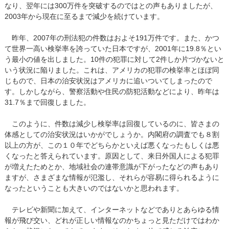
なり、翌年には300万件を突破するのではとの声もありましたが、
2003年から現在に至るまで減少を続けています。
昨年、2007年の刑法犯の件数はおよそ191万件です。また、かつ
て世界一高い検挙率を誇っていた日本ですが、2001年に19.8％とい
う最小の値を出しました。10件の犯罪に対して2件しか片づかないと
いう状況に陥りました。これは、アメリカの犯罪の検挙率とほぼ同
じもので、日本の治安状況はアメリカに追いついてしまったので
す。しかしながら、警察活動や住民の防犯活動などにより、昨年は
31.7％まで回復しました。
このように、件数は減少し検挙率は回復しているのに、皆さまの
体感としての治安状況はいかがでしょうか。内閣府の調査でも８割
以上の方が、この１０年でどちらかといえば悪くなったもしくは悪
くなったと答えられています。原因として、来日外国人による犯罪
が増えたためとか、地域社会の連帯意識が下がったなどの声もあり
ますが、さまざまな情報が氾濫し、それらが容易に得られるように
なったということも大きいのではないかと思われます。
テレビや新聞に加えて、インターネットなどでありとあらゆる情
報が飛び交い、どれが正しい情報なのかちょっと見ただけではわか