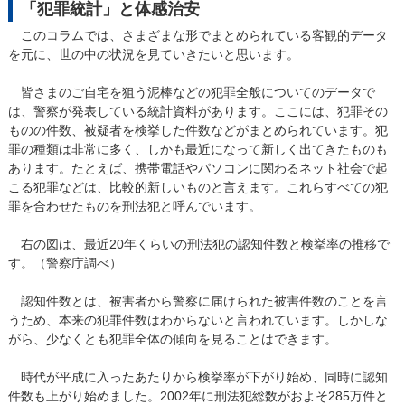
「犯罪統計」と体感治安
このコラムでは、さまざまな形でまとめられている客観的データ
を元に、世の中の状況を見ていきたいと思います。
皆さまのご自宅を狙う泥棒などの犯罪全般についてのデータで
は、警察が発表している統計資料があります。ここには、犯罪その
ものの件数、被疑者を検挙した件数などがまとめられています。犯
罪の種類は非常に多く、しかも最近になって新しく出てきたものも
あります。たとえば、携帯電話やパソコンに関わるネット社会で起
こる犯罪などは、比較的新しいものと言えます。これらすべての犯
罪を合わせたものを刑法犯と呼んでいます。
右の図は、最近20年くらいの刑法犯の認知件数と検挙率の推移で
す。（警察庁調べ）
認知件数とは、被害者から警察に届けられた被害件数のことを言
うため、本来の犯罪件数はわからないと言われています。しかしな
がら、少なくとも犯罪全体の傾向を見ることはできます。
時代が平成に入ったあたりから検挙率が下がり始め、同時に認知
件数も上がり始めました。2002年に刑法犯総数がおよそ285万件と