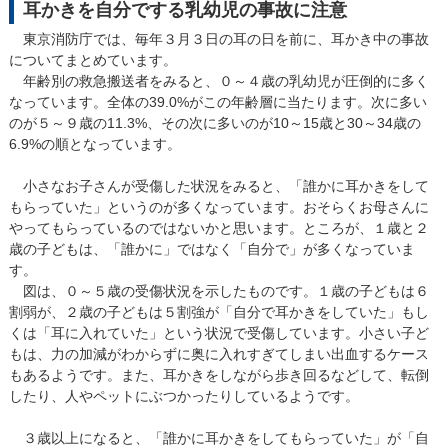
耳かきを自分でする乳幼児の事故に注意
東京消防庁では、毎年３月３日の耳の日を前に、耳かき中の事故
についてまとめています。
年齢別の救急搬送者をみると、０～４歳の乳幼児が圧倒的に多く
なっています。全体の39.0%がこの年齢層に当たります。次に多い
のが５～９歳の11.3%、その次に多いのが10～15歳と30～34歳の
6.9%の順となっています。
小さなお子さんが受傷した状況をみると、「誰かに耳かきをして
もらっていた」というのが多くなっています。おそらくお母さんに
やってもらっているのではないかと思います。ところが、１歳と２
歳の子どもは、「誰かに」ではなく「自分で」が多くなっていま
す。
図は、０～５歳の受傷状況を示したものです。１歳の子どもは６
割弱が、２歳の子どもは５割強が「自分で耳かきをしていた」もし
くは「耳に入れていた」という状況で受傷しています。小さい子ど
もは、力の加減がわからずに奥に入れすぎてしまい出血するケース
もあるようです。また、耳かきをしながら歩き回るなどして、転倒
したり、人やペットにぶつかったりしているようです。
３歳以上になると、「誰かに耳かきをしてもらっていた」が「自