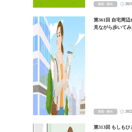
202
防災・防火
第361回 自宅
見ながら歩いてみ
202
防災・防火
第313回 もし