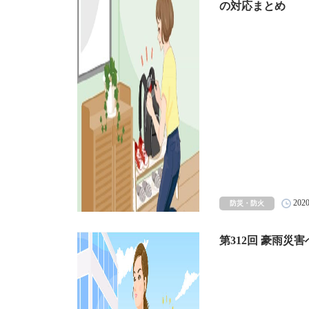
の対応まとめ
202
防災・防火
第312回 豪雨