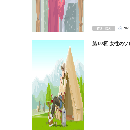
202
防災・防火
第385回 女性の