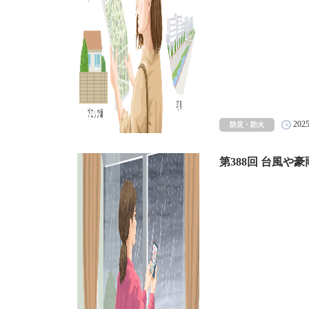
202
防災・防火
第388回 台風