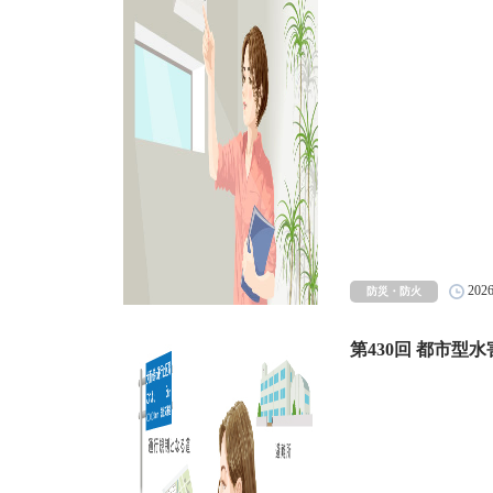
202
防災・防火
第430回 都市