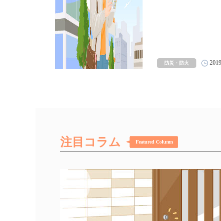
201
防災・防火
注目コラム
Featured Column