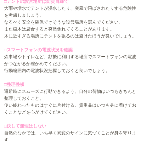
□テントの設営場所は防災目線で
大雨や増水でテントが浸水したり、突風で飛ばされたりする危険性
を考慮しましょう。
なるべく安全を確保できそうな設営場所を選んでください。
また樹木は腐食すると突然倒れてくることがあります。
木に近すぎる場所にテントを張るのは避けたほうが良いでしょう。
□スマートフォンの電波状況を確認
炊事場やトイレなど、頻繁に利用する場所でスマートフォンの電波
がつながるか確かめてください。
行動範囲内の電波状況把握しておくと良いでしょう。
□整理整頓
避難時にスムーズに行動できるよう、自分の荷物はいつもきちんと
整理しておくこと。
使い終わったものはすぐに片付ける、貴重品はいつも身に着けてお
くことなどを心がけてください。
□決して無理はしない
自然のなかでは、いち早く異変のサインに気づくことが身を守りま
す。