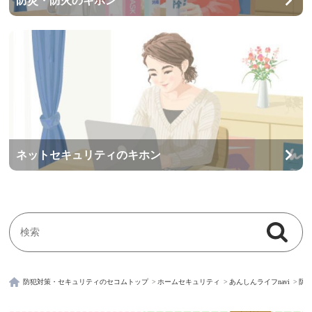
防災・防火のキホン
ネットセキュリティのキホン
検索
検索キーワード入力
防犯対策・セキュリティのセコムトップ
ホームセキュリティ
あんしんライフnavi
防