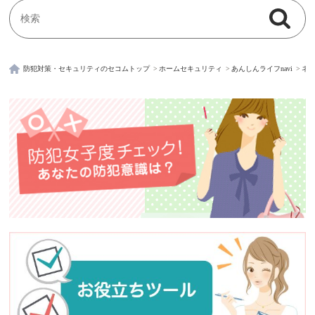
検索
検索キーワード入力
防犯対策・セキュリティのセコムトップ
ホームセキュリティ
あんしんライフnavi
ネ