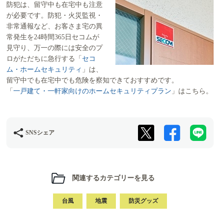
防犯は、留守中も在宅中も注意
が必要です。防犯・火災監視・
非常通報など、お客さま宅の異
常発生を24時間365日セコムが
見守り、万一の際には安全のプ
ロがただちに急行する「
セコ
ム・ホームセキュリティ
」は、
留守中でも在宅中でも危険を察知できておすすめです。
「
一戸建て・一軒家向けのホームセキュリティプラン
」はこちら。
SNSシェア
関連するカテゴリーを見る
台風
地震
防災グッズ