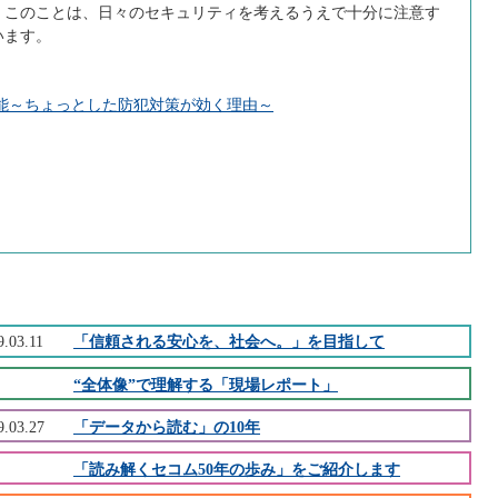
。このことは、日々のセキュリティを考えるうえで十分に注意す
います。
能～ちょっとした防犯対策が効く理由～
9.03.11
「信頼される安心を、社会へ。」を目指して
“全体像”で理解する「現場レポート」
9.03.27
「データから読む」の10年
「読み解くセコム50年の歩み」をご紹介します