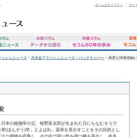
-
ホームセキュリティ
サイ
ラッシュニュース
>
月水金フラッシュニュース・バックナンバー
> 過度な情報接触
安
。日本の植物学の父、牧野富太郎が生まれた日にちなむそうで
草(ほんぞう)学」とよばれ、薬草を見出すことをその目的とし
ざまな植物を収集し、その中で同一性を持つ種を見出し、命名、