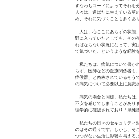
すなわちコードによってそれを
人々は、道ばたに生えている草
め、それに気づくことも多くあ
人は、心ここにあらずの状態、
野に入っていたとしても、その
ればならない状況になって、実
て気づいた、というような経験
私たちは、病気について書かれ
らず、医師などの医療関係者も
症候群」と俗称されているそう
の病気について必要以上に意識
病気の場合と同様、私たちは、
不安を感じてしまうことがあり
理学的に確認されており「単純接
私たちの日々のセキュリティ対
のはその通りです。しかし、そ
つつがない生活に影響を与える