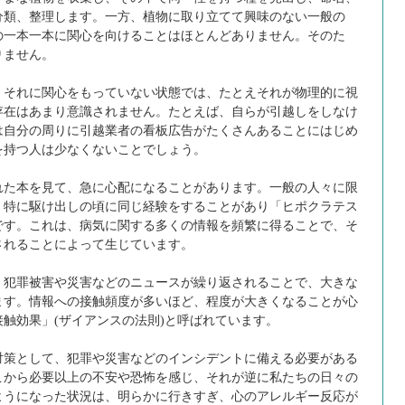
分類、整理します。一方、植物に取り立てて興味のない一般の
の一本一本に関心を向けることはほとんどありません。そのた
りません。
それに関心をもっていない状態では、たとえそれが物理的に視
存在はあまり意識されません。たとえば、自らが引越しをしなけ
は自分の周りに引越業者の看板広告がたくさんあることにはじめ
を持つ人は少なくないことでしょう。
た本を見て、急に心配になることがあります。一般の人々に限
、特に駆け出しの頃に同じ経験をすることがあり「ヒポクラテス
です。これは、病気に関する多くの情報を頻繁に得ることで、そ
されることによって生じています。
犯罪被害や災害などのニュースが繰り返されることで、大きな
ます。情報への接触頻度が多いほど、程度が大きくなることが心
触効果」(ザイアンスの法則)と呼ばれています。
策として、犯罪や災害などのインシデントに備える必要がある
こから必要以上の不安や恐怖を感じ、それが逆に私たちの日々の
ようになった状況は、明らかに行きすぎ、心のアレルギー反応が