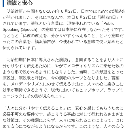
演説と安心
明治維新から間もない1874年６月27日、日本ではじめての演説会
が開かれました。それにちなんで、本日６月27日は「演説の日」と
されています。演説という言葉は、現在使われている「Public
Speaking (Speech)」の意味では日本語に存在しなかったそうです。
もともと「仏教の教えを、分かりやすく伝えること」という意味だ
ったこの言葉を、福沢諭吉が、今使われている意味で使い始めたと
伝えられています。
明治初期に日本に導入された演説は、意図することをより人々に
分かりやすく伝えるために、やがてメロディやリズムに乗せた歌の
ような形で説かれるようにもなりました。当時、この形態をとった
演説は、演説歌と呼ばれ、今の演歌のルーツとなりました。言葉
を、メロディやリズムにのせて伝える手法は、人々の心に染みこむ
効果が期待できるようで、現代においてもヒップホップ、ラップミ
ュージックにその形が見られます。
「人々に分かりやすく伝えること」は、安心を感じてもらうために
必要不可欠な要件です。起こりうる事故に対して行われるさまざま
な対策は、その種類によらず、人々に知られることによって、はじ
めて安心につながるようになるからです。このような、人々の安心