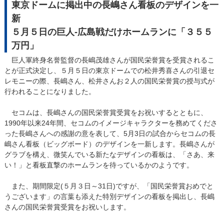
東京ドームに掲出中の長嶋さん看板のデザインを一
新
５月５日の巨人-広島戦だけホームランに「３５５
万円」
巨人軍終身名誉監督の長嶋茂雄さんが国民栄誉賞を受賞されるこ
とが正式決定し、５月５日の東京ドームでの松井秀喜さんの引退セ
レモニーの際、長嶋さん、松井さんお２人の国民栄誉賞の授与式が
行われることになりました。
セコムは、長嶋さんの国民栄誉賞受賞をお祝いするとともに、
1990年以来24年間、セコムのイメージキャラクターを務めてくださ
った長嶋さんへの感謝の意を表して、5月3日の試合からセコムの長
嶋さん看板（ビッグボード）のデザインを一新します。長嶋さんが
グラブを構え、微笑んでいる新たなデザインの看板は、「さあ、来
い！」と看板直撃のホームランを待っているかのようです。
また、期間限定(５月３日～31日)ですが、「国民栄誉賞おめでと
うございます」の言葉も添えた特別デザインの看板を掲出し、長嶋
さんの国民栄誉賞受賞をお祝いします。