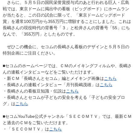
さらに、５月５日の国民栄誉賞授与式のあと行われる巨人・広島
戦では、東京ドームに掲出中の看板（ビッグボード）にホームラン
が当たると、この日の試合に限って、「東京ドームビッグボード
賞」を通常100万円から355万円に増額することにしました。これは
長嶋さんの現役時代の背番号「３」と松井さんの背番号「55」にち
なんで、「355万円」としたものです。
ぜひこの機会に、セコムの長嶋さん看板のデザインと５月５日の
特別企画にご注目ください。
■セコムのホームページでは、ＣＭのメイキングフィルムや、長嶋さ
んの連載インタビューなどをご覧いただけます。
・新ＣＭ「長嶋さんとセコム」編とメイキング画像は
こちら
・長嶋さんの連載インタビュー「月刊長嶋茂雄」は
こちら
・長嶋さんの看板豆知識・伝説は
こちら
・長嶋さんとセコムが子どもの安全を考える「子どもの安全ブロ
グ」は
こちら
■セコムYouTube公式チャンネル「ＳＥＣＯＭＴＶ」では、最新ＣＭ
と過去のＣＭをご覧いただけます。
・「ＳＥＣＯＭＴＶ」は
こちら