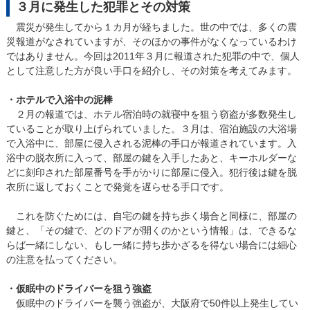
３月に発生した犯罪とその対策
震災が発生してから１カ月が経ちました。世の中では、多くの震
災報道がなされていますが、そのほかの事件がなくなっているわけ
ではありません。今回は2011年３月に報道された犯罪の中で、個人
として注意した方が良い手口を紹介し、その対策を考えてみます。
・ホテルで入浴中の泥棒
２月の報道では、ホテル宿泊時の就寝中を狙う窃盗が多数発生し
ていることが取り上げられていました。３月は、宿泊施設の大浴場
で入浴中に、部屋に侵入される泥棒の手口が報道されています。入
浴中の脱衣所に入って、部屋の鍵を入手したあと、キーホルダーな
どに刻印された部屋番号を手がかりに部屋に侵入。犯行後は鍵を脱
衣所に返しておくことで発覚を遅らせる手口です。
これを防ぐためには、自宅の鍵を持ち歩く場合と同様に、部屋の
鍵と、「その鍵で、どのドアが開くのかという情報」は、できるな
らば一緒にしない、もし一緒に持ち歩かざるを得ない場合には細心
の注意を払ってください。
・仮眠中のドライバーを狙う強盗
仮眠中のドライバーを襲う強盗が、大阪府で50件以上発生してい