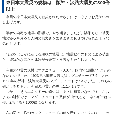
東日本大震災の規模は、阪神・淡路大震災の300倍
以上
今回の東日本大震災で被災された皆さまには、心よりお見舞い申
し上げます。
筆者の自宅も地震の影響で、やや傾きましたが、跡形もない被災
地の惨状を見ると人間の無力さをまざまざと見せつけられたような
気がします。
想定をはるかに超える規模の地震は、地震動そのものによる被害
と、驚異的な高さの津波が未曾有の被害をもたらしました。
今回の地震の規模はマグニチュード9.0と、国内では聞いたことの
ないものでした。1923年の関東大震災はマグニチュード7.9、また、
1995年の阪神・淡路大震災のマグニチュードは7.3でした。これらの
値だけを見ると、今回の地震との差は1.1と1.7です。
しかし、そのエネルギーの違いは、まさに桁違いなのです。おお
よその計算では、マグニチュードの数値が1増えるとエネルギーは32
倍、2増えると1000倍になります。
右の図で、横軸はマグニチュードの値を示していますので、この1