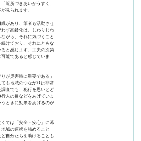
」「近所づきあいがうすく、
答が見られます。
織があり、筆者も活動させ
がわず高齢化は、じわりじわ
しながら、それに気づくこと
を続けており、それにともな
いると感じます。工夫の次第
は可能であると感じていま
りが災害時に重要である」
見ても地域のつながりは非常
た調査でも、犯行を思いとど
通行人の目などをあげていま
いうときに効果をあげるのが
くては「安全・安心」に暮
、地域の連携を強めること
など自分たちを助けることも