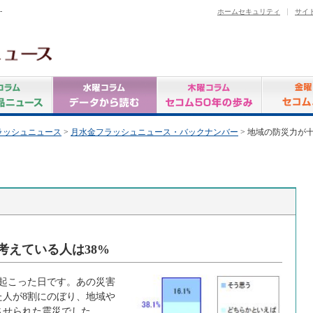
-
ホームセキュリティ
サイ
ラッシュニュース
>
月水金フラッシュニュース・バックナンバー
> 地域の防災力が
考えている人は38%
が起こった日です。あの災害
た人が8割にのぼり、地域や
させられた震災でした。