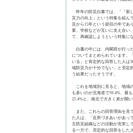
昨年の防災白書では、「『新し
災力の向上」という特集を組んで
災から15年という節目の年であ
業、学校などが互いに支え合い
て、再確認しようという特集に
白書の中には、内閣府が行った
についてまとめられています。
いる」と肯定的な回答した人は38
域防災力が十分でない」と否定的な
う結果だったそうです。
これを地域別に見ると、地域の
も多いのが北海道で59.4%、最
25.4%と、南北で大きく差が開
また、これらの回答理由を見て
た人は、「近所づきあいがあっ
主防災組織などの活動が充実し
る一方で、否定的な回答をした