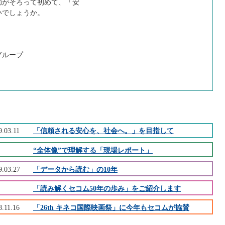
助がそろって初めて、「安
いでしょうか。
グループ
9.03.11
「信頼される安心を、社会へ。」を目指して
“全体像”で理解する「現場レポート」
9.03.27
「データから読む」の10年
「読み解くセコム50年の歩み」をご紹介します
8.11.16
「26th キネコ国際映画祭」に今年もセコムが協賛