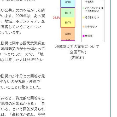
い公共』の力を活かした防
います。2009年は、あの震
り、地域、ボランティア、企
、連携していくことについ
なっています。
防災に関する国民意識調査
地域防災力の充実について
「地域防災力が十分備わって
（全国平均）
.1%となった一方で、「地
(内閣府)
回答した人は36.8%とい
防災力が十分との回答が最
も少ないのが九州・沖縄で
いていることに驚きました。
みると、肯定的な回答をし
て地域の連帯感がある」「自
ている」という回答が見られ
人は、「高齢化が進み、災害