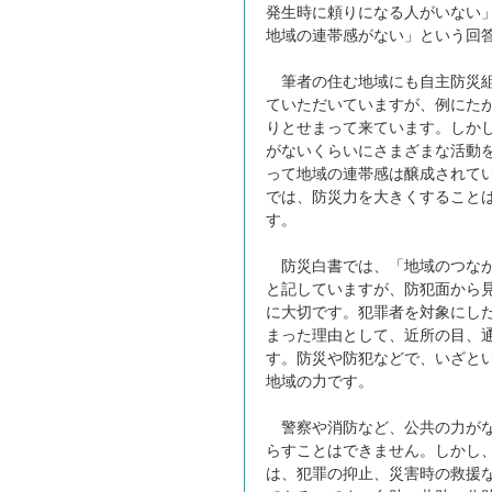
発生時に頼りになる人がいない
地域の連帯感がない」という回
筆者の住む地域にも自主防災組
ていただいていますが、例にた
りとせまって来ています。しか
がないくらいにさまざまな活動
って地域の連帯感は醸成されて
では、防災力を大きくすること
す。
防災白書では、「地域のつなが
と記していますが、防犯面から
に大切です。犯罪者を対象にし
まった理由として、近所の目、
す。防災や防犯などで、いざと
地域の力です。
警察や消防など、公共の力がな
らすことはできません。しかし
は、犯罪の抑止、災害時の救援