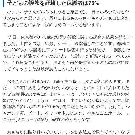
子どもの誤飲を経験した保護者は75%
小さいお子さんがいらっしゃるご家庭では、日々いろいろなヒヤ
リがあるかと思います。周りにあるものを何でもかんでも口に入れ
てしまうことによる、誤飲もその一つかと思います。
先日、東京都が0～6歳の幼児の誤飲に関する調査の結果を発表し
ました。上位３つは、紙類、シール、医薬品とのことです。都内に
住む2000人の保護者にアンケート調査を行った結果で、「誤飲しそ
うになった経験がある」が807人、「誤飲した経験がある」が705人
で、これらを合わせると、およそ75%の保護者が子どもの誤飲に関
してドキッとした経験があることになります。
お子さんの年齢別では、1歳が最も多く、次に0歳と続きます。ま
だ、目の前にあるものが何だかわからず、とにかく口に入れてみた
くなる時期なのかも知れません。では、どのようなものが誤飲の対
象になったのでしょうか。やはり、小さいものが多いようです。誤
飲経験の多いものの上位10位は先に記した３つ以外に、たばこ、シ
ャボン玉液、ビー玉、ペットボトルのふた、小さなゴムボール、ミ
ニカー(ミニカーの部品)、硬貨と続くそうです。
おもちゃに貼り付いていたシールを飲み込んで息ができなくなっ