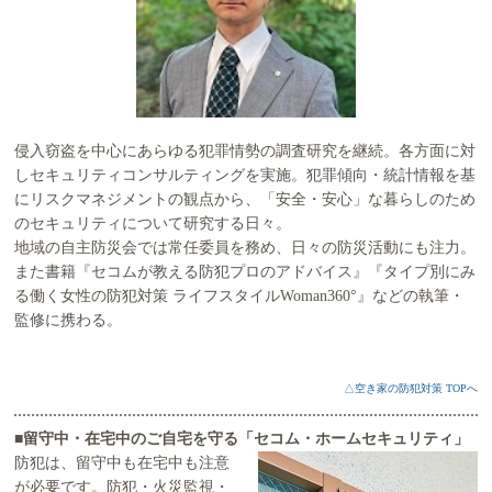
侵入窃盗を中心にあらゆる犯罪情勢の調査研究を継続。各方面に対
しセキュリティコンサルティングを実施。犯罪傾向・統計情報を基
にリスクマネジメントの観点から、「安全・安心」な暮らしのため
のセキュリティについて研究する日々。
地域の自主防災会では常任委員を務め、日々の防災活動にも注力。
また書籍『セコムが教える防犯プロのアドバイス』『タイプ別にみ
る働く女性の防犯対策 ライフスタイルWoman360°』などの執筆・
監修に携わる。
△空き家の防犯対策 TOPへ
■留守中・在宅中のご自宅を守る「セコム・ホームセキュリティ」
防犯は、留守中も在宅中も注意
が必要です。防犯・火災監視・