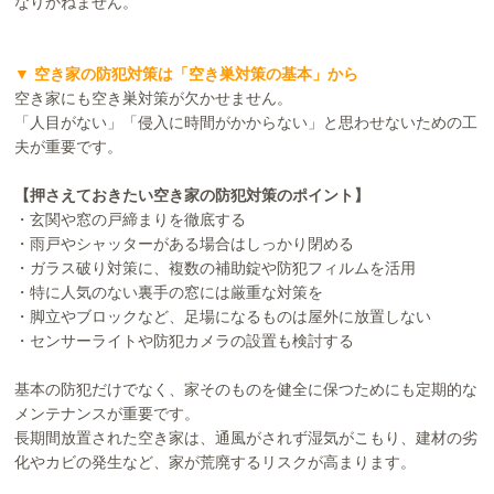
なりかねません。
▼ 空き家の防犯対策は「空き巣対策の基本」から
空き家にも空き巣対策が欠かせません。
「人目がない」「侵入に時間がかからない」と思わせないための工
夫が重要です。
【押さえておきたい空き家の防犯対策のポイント】
・玄関や窓の戸締まりを徹底する
・雨戸やシャッターがある場合はしっかり閉める
・ガラス破り対策に、複数の補助錠や防犯フィルムを活用
・特に人気のない裏手の窓には厳重な対策を
・脚立やブロックなど、足場になるものは屋外に放置しない
・センサーライトや防犯カメラの設置も検討する
基本の防犯だけでなく、家そのものを健全に保つためにも定期的な
メンテナンスが重要です。
長期間放置された空き家は、通風がされず湿気がこもり、建材の劣
化やカビの発生など、家が荒廃するリスクが高まります。