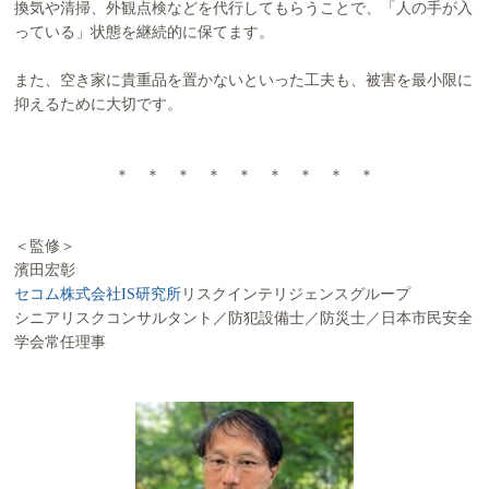
換気や清掃、外観点検などを代行してもらうことで、「人の手が入
っている」状態を継続的に保てます。
また、空き家に貴重品を置かないといった工夫も、被害を最小限に
抑えるために大切です。
＊ ＊ ＊ ＊ ＊ ＊ ＊ ＊ ＊
＜監修＞
濱田宏彰
セコム株式会社IS研究所
リスクインテリジェンスグループ
シニアリスクコンサルタント／防犯設備士／防災士／日本市民安全
学会常任理事