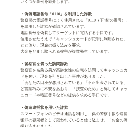
いくつか事例を紹介します。
・偽装電話番号「0110」を利用した詐欺
警察署の電話番号によく使用される「0110（下4桁の番号）
を悪用した詐欺が確認されています。
電話番号を偽装してターゲットに電話する手口です。
信用させたうえで「キャッシュカードが犯罪に利用された
どと偽り、現金の振り込みを要求。
大金をだまし取られる被害が複数発生しています。
・警察官を装った訪問詐欺
警察官を名乗る男が高齢女性の自宅を訪問してキャッシュ
ドを奪い、現金を引き出した事件がありました。
「あなたの口座が悪用されている」「不正出金されている
ど言葉巧みに不安をあおり、「捜査のため」と称してキャ
ュカードや暗証番号などの提供を求める手口です。
・偽造逮捕状を用いた詐欺
スマートフォンのビデオ通話を利用し、偽の警察手帳や逮
犯罪の容疑者として疑われていると信じ込ませ、「お金の
振り込ませました。