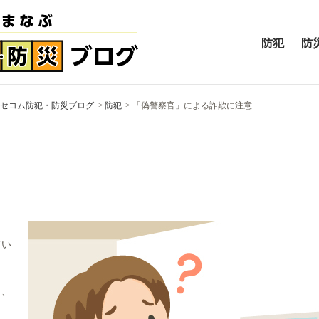
防犯
防
セコム防犯・防災ブログ
防犯
「偽警察官」による詐欺に注意
てい
り、