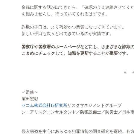
金銭に関する話が出てきたら、「確認のうえ連絡させてく
を拒みませんし、待っていてくれるはずです。
詐欺の手口は、より巧妙かつ悪質になってきています。
新しい手口も次々と出てきているのが実情です。
警察庁や警察署のホームページなどにも、さまざまな詐欺
こまめにチェックして、知識を更新することが重要です。
＊ 
＜監修＞
濱田宏彰
セコム株式会社IS研究所
リスクマネジメントグループ
シニアリスクコンサルタント／防犯設備士／防災士／日本
侵入窃盗を中心にあらゆる犯罪情勢の調査研究を継続。各