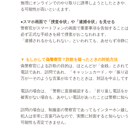
無理にオンラインでのやり取りに誘導しようとしたときや
る可能性が高いといえます。
●スマホ画面で「捜査令状」や「逮捕令状」を見せる
警察官がスマートフォンの画面で重要事項を告知すること
必ず正式な手続きを経て捜査がおこなわれます。
「逮捕されるかもしれない」といわれても、あせらず冷静
▼ もしかして偽警察官？詐欺を疑ったときの対処方法
偽警察官による詐欺の目的は、ほとんどが「金銭」とされ
電話であれ、訪問であれ、「キャッシュカード」や「振り
万が一そのような言葉が出てきたときは、対話を中止して
電話の場合は、「警察に直接確認する」「折り返し電話を
被害がない場合も、あやしい電話があったことは警察に知
訪問の場合は、制服姿の警察官であってもインターホン越
犯人は非常に言葉巧みなので、実際に対面すると知らない
可能性も否定できません。