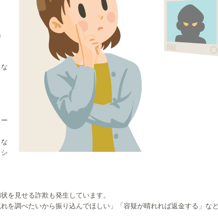
」
」な
カー
」な
ッシ
捕状を見せる詐欺も発生しています。
流れを調べたいから振り込んでほしい」「容疑が晴れれば返金する」な