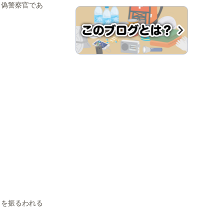
、偽警察官であ
。
力を振るわれる