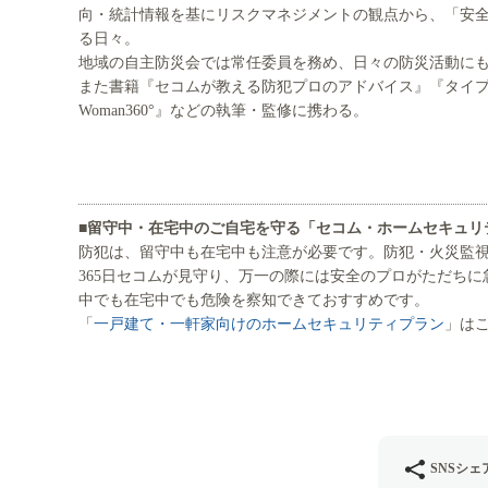
向・統計情報を基にリスクマネジメントの観点から、「安
る日々。
地域の自主防災会では常任委員を務め、日々の防災活動に
また書籍『セコムが教える防犯プロのアドバイス』『タイプ
Woman360°』などの執筆・監修に携わる。
■留守中・在宅中のご自宅を守る「セコム・ホームセキュリ
防犯は、留守中も在宅中も注意が必要です。防犯・火災監視
365日セコムが見守り、万一の際には安全のプロがただちに
中でも在宅中でも危険を察知できておすすめです。
「
一戸建て・一軒家向けのホームセキュリティプラン
」は
SNSシェ