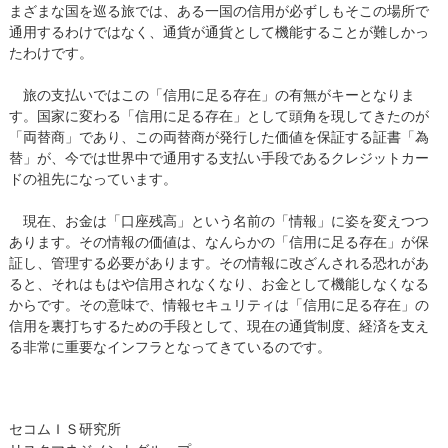
まざまな国を巡る旅では、ある一国の信用が必ずしもそこの場所で
通用するわけではなく、通貨が通貨として機能することが難しかっ
たわけです。
旅の支払いではこの「信用に足る存在」の有無がキーとなりま
す。国家に変わる「信用に足る存在」として頭角を現してきたのが
「両替商」であり、この両替商が発行した価値を保証する証書「為
替」が、今では世界中で通用する支払い手段であるクレジットカー
ドの祖先になっています。
現在、お金は「口座残高」という名前の「情報」に姿を変えつつ
あります。その情報の価値は、なんらかの「信用に足る存在」が保
証し、管理する必要があります。その情報に改ざんされる恐れがあ
ると、それはもはや信用されなくなり、お金として機能しなくなる
からです。その意味で、情報セキュリティは「信用に足る存在」の
信用を裏打ちするための手段として、現在の通貨制度、経済を支え
る非常に重要なインフラとなってきているのです。
セコムＩＳ研究所