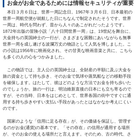
お金がお金であるためには情報セキュリティが重要
本日３月６日は、世界一周記念日。1967年３月６日、日本最初の
世界一周航空便が就航した日にちなんで制定されたそうです。世界
一周は、時代を問わず、昔から人々のあこがれだったようです。
1872年出版の冒険小説「八十日間世界一周」は、19世紀を舞台に、
大金持ちの英国紳士の一行が、さまざまな困難にあいながらも無事
世界一周を成し遂げる波瀾万丈の物語として人気を博しました。こ
の小説は1956年に映画化され、その甘美な映画音楽と共に、こちら
も多くの人の心をつかみました。
この物語では、主人公の英国紳士は、全財産の半額に及ぶ大金を
旅の資金として持ち歩き、そのお金で気球や蒸気船などの移動手段
を確保します。はたして、彼はどのような方法でお金を持ち歩いた
のでしょうか。旅の一行は、明治維新直後の日本にも立ち寄るので
すが、その当時、日本をはじめとして、世界各国の街中ですぐに通
用する持ち歩きやすい支払い手段があったとはなかなか考えにくい
のです。
国家のような「信用に足る存在」が、その価値を保証し、管理す
るのがお金(通貨)の基本です。「その存在」の信用が通用する場所
が、そのお金の使える場所だと言えます。そのため、古の時代、さ