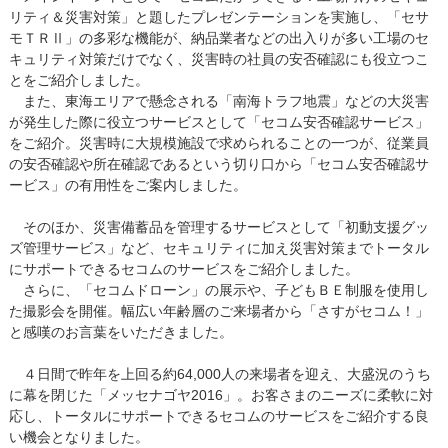
リティ＆災害対策」と題したプレゼンテーションを実施し、「セサ
モＴＲⅡ」の多彩な機能が、納品業者などの出入りが多い工場のセ
キュリティ対策だけでなく、災害時の社員の安否確認にも役立つこ
とをご紹介しました。
また、東海エリアで懸念される「南海トラフ地震」などの大災害
が発生した際に役立つサービスとして「セコム安否確認サービス」
をご紹介。災害時に大規模施設で求められることの一つが、従業員
の安否確認や所在確認であるという切り口から「セコム安否確認サ
ービス」の有用性をご案内しました。
そのほか、災害備蓄品を管理するサービスとして「初動支援グッ
ズ管理サービス」など、セキュリティに加え災害対策までトータル
にサポートできるセコムのサービスをご紹介しました。
さらに、「セコムドローン」の展示や、子どもＢＥ制服を使用し
た撮影会を開催。幅広い年齢層のご来場者から「さすがセコム！」
と感嘆のお言葉をいただきました。
４日間で昨年を上回る約64,000人の来場者を迎え、大盛況のうち
に幕を閉じた「メッセナゴヤ2016」。お客さまのニーズに柔軟に対
応し、トータルにサポートできるセコムのサービスをご紹介する良
い機会となりました。