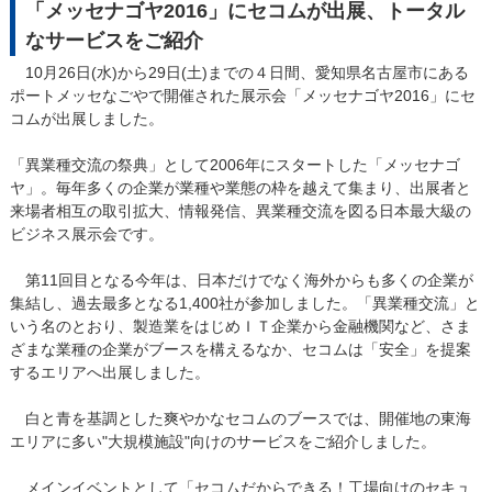
「メッセナゴヤ2016」にセコムが出展、トータル
なサービスをご紹介
10月26日(水)から29日(土)までの４日間、愛知県名古屋市にある
ポートメッセなごやで開催された展示会「メッセナゴヤ2016」にセ
コムが出展しました。
「異業種交流の祭典」として2006年にスタートした「メッセナゴ
ヤ」。毎年多くの企業が業種や業態の枠を越えて集まり、出展者と
来場者相互の取引拡大、情報発信、異業種交流を図る日本最大級の
ビジネス展示会です。
第11回目となる今年は、日本だけでなく海外からも多くの企業が
集結し、過去最多となる1,400社が参加しました。「異業種交流」と
いう名のとおり、製造業をはじめＩＴ企業から金融機関など、さま
ざまな業種の企業がブースを構えるなか、セコムは「安全」を提案
するエリアへ出展しました。
白と青を基調とした爽やかなセコムのブースでは、開催地の東海
エリアに多い"大規模施設"向けのサービスをご紹介しました。
メインイベントとして「セコムだからできる！工場向けのセキュ