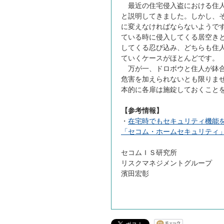
最近の住宅侵入盗における住人
と説明してきました。しかし、そ
に変えなければならないようで
ている時に侵入してくる居空き
してくる忍び込み、どちらも住人
ていくケースがほとんどです。
万が一、ドロボウと住人が鉢合
危害を加えられないとも限りま
本的に各扉は施錠しておくこと
【参考情報】
・
在宅時でもセキュリティ機能を
「セコム・ホームセキュリティ
セコムＩＳ研究所
リスクマネジメントグループ
濱田宏彰