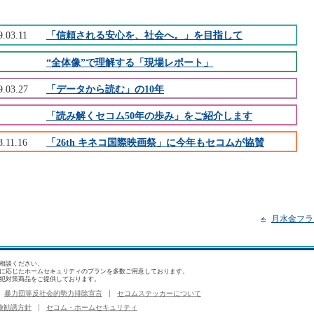
9.03.11
「信頼される安心を、社会へ。」を目指して
“全体像”で理解する「現場レポート」
9.03.27
「データから読む」の10年
「読み解くセコム50年の歩み」をご紹介します
8.11.16
「26th キネコ国際映画祭」に今年もセコムが協賛
月水金フラ
相談ください。
に応じたホームセキュリティのプランを多数ご用意しております。
犯対策商品をご提供しております。
暴力団等反社会的勢力排除宣言
セコムステッカーについて
険勧誘方針
セコム・ホームセキュリティ