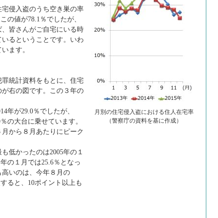
住宅侵入盗のうち空き巣の率
、この値が78.1％でしたが、
ば、皆さんがご自宅にいる時
ているということです。いわ
ています。
罪統計資料をもとに、住宅
のが右の図です。この３年の
014年が29.0％でしたが、
月別の住宅侵入盗における住人在宅率
、30％の大台に乗せています。
（警察庁の資料を基に作成）
６月から８月あたりにピーク
も低かったのは2005年の１
年の１月では25.6％となっ
も高いのは、今年８月の
比較すると、10ポイント以上も