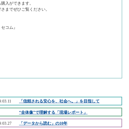
も購入ができます。
さまでぜひご覧ください。
 セコム』
9.03.11
「信頼される安心を、社会へ。」を目指して
“全体像”で理解する「現場レポート」
9.03.27
「データから読む」の10年