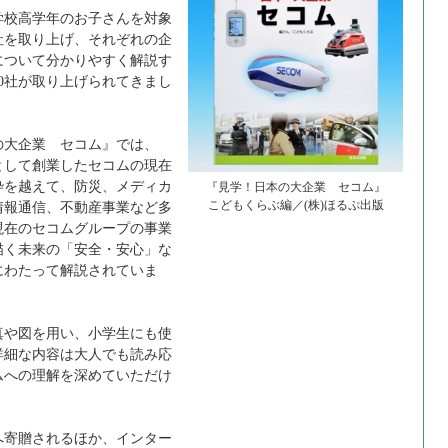
学校高学年のお子さんを対象
社を取り上げ、それぞれの企
について分かりやすく解説す
0社が取り上げられてきまし
大企業 セコム』では、
社として創業したセコムの現在
枠を越えて、防災、メディカ
『見学！日本の大企業 セコム』
こどもくらぶ編／(株)ほるぷ出版
情報通信、不動産事業など多
現在のセコムグループの事業
描く未来の「安全・安心」な
にわたって解説されていま
や図を用い、小学生にも使
詳細な内容は大人でも読み応
ムへの理解を深めていただけ
寄贈されるほか、インター