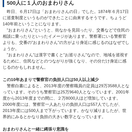
500人に１人のおまわりさん
昨日、６月17日は「おまわりさんの日」でした。1874年６月17日
に巡査制度というものができたことに由来するそうです。ちょうど
140年前ということになります。
"おまわりさん"というと、街なかを見回ったり、交番などで住民の
相談に乗ったりといったイメージがあります。警察署にいる警察官
よりも、交番の"おまわりさん"の方がより身近に感じるのはなぜでし
ょうか。
"おまわりさん"は漢字で書くと"お巡りさん"なので、地域を巡視す
るために、住民などとのつながりが強くなり、その分だけ身近に感
じるのかもしれません。
この10年あまりで警察官の負担人口は50人以上減少
警察白書によると、2013年度の警察職員の定員は29万3588人とな
っています。そのうち警察官は25万9640人となっています。2001年
度から2013年度までの間に、２万8000人ほど増加しています。
2000年度には、警察官一人あたりの負担人口は557人でしたが、
2013年度には500人まで下がっています。かなり減りましたが、世
界的にみるとかなり負担の大きい数字となっています。
おまわりさんと一緒に縄張り意識を