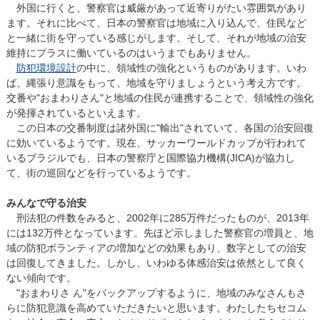
外国に行くと、警察官は威厳があって近寄りがたい雰囲気があり
ます。それに比べて、日本の警察官は地域に入り込んで、住民など
と一緒に街を守っている感じがします。そして、それが地域の治安
維持にプラスに働いているのはいうまでもありません。
防犯環境設計
の中に、領域性の強化というものがあります。いわ
ば、縄張り意識をもって、地域を守りましょうという考え方です。
交番や"おまわりさん"と地域の住民が連携することで、領域性の強化
が発揮されているといえます。
この日本の交番制度は諸外国に"輸出"されていて、各国の治安回復
に効いているようです。現在、サッカーワールドカップが行われて
いるブラジルでも、日本の警察庁と国際協力機構(JICA)が協力し
て、街の巡回などを行っているようです。
みんなで守る治安
刑法犯の件数をみると、2002年に285万件だったものが、2013年
には132万件となっています。先ほど示しました警察官の増員と、地
域の防犯ボランティアの増加などの効果もあり、数字としての治安
は回復してきました。しかし、いわゆる体感治安は依然として良く
ない傾向です。
"おまわりさ ん"をバックアップするように、地域のみなさんもさ
らに防犯意識を高めていただきたいと思います。わたしたちセコム