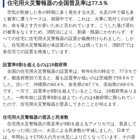
住宅用火災警報器の全国普及率は77.5％
空気が乾燥した冬の時期に多く発生する火災。火災の中で最も多
く被害に遭うケースは、就寝中です。これは、火事に気付くのが遅
れ、命を落とす方が多いためと言われています。こうした逃げ遅れ
の被害をなくすため、消防法により、新築・既築にかかわらず、す
べての住宅に住宅用火災警報器の設置が義務付けられました。しか
し、住宅用火災警報器が未設置のところは残っており、消防庁では
各住宅での設置を推進しています。
設置率8割を超えるのは18都府県
全国の住宅用火災警報器の設置率は、昨年6月の時点で、77.5％で
す。都道府県別で見ると、最も設置率が低いのは茨城県で59.8％で
した。次いで、沖縄県の60.4％、奈良県の67.7％、高知県の68.0％
です。一方で、設置率が8割を超えているところは、18都府県ありま
した。一昨年前に設置率8割を超えていたのは4都府県に限られてい
たので、住宅用火災警報器が普及してきたことが伺えます。
住宅用火災警報器の普及と死者数
住宅用火災警報器の普及率が9割を超えるアメリカでは、普及して
いなかった頃に比べ、火災による死者数が半減しました。日本で
は、年間およそ1700人の方が火災により亡くなっています。その原