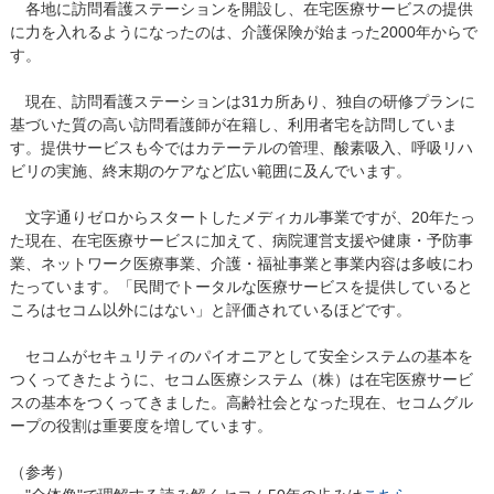
各地に訪問看護ステーションを開設し、在宅医療サービスの提供
に力を入れるようになったのは、介護保険が始まった2000年からで
す。
現在、訪問看護ステーションは31カ所あり、独自の研修プランに
基づいた質の高い訪問看護師が在籍し、利用者宅を訪問していま
す。提供サービスも今ではカテーテルの管理、酸素吸入、呼吸リハ
ビリの実施、終末期のケアなど広い範囲に及んでいます。
文字通りゼロからスタートしたメディカル事業ですが、20年たっ
た現在、在宅医療サービスに加えて、病院運営支援や健康・予防事
業、ネットワーク医療事業、介護・福祉事業と事業内容は多岐にわ
たっています。「民間でトータルな医療サービスを提供していると
ころはセコム以外にはない」と評価されているほどです。
セコムがセキュリティのパイオニアとして安全システムの基本を
つくってきたように、セコム医療システム（株）は在宅医療サービ
スの基本をつくってきました。高齢社会となった現在、セコムグル
ープの役割は重要度を増しています。
（参考）