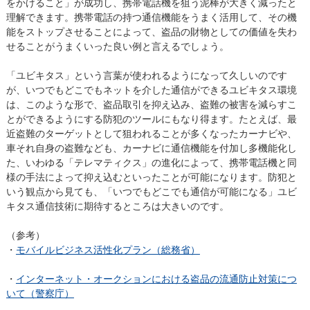
をかけること」が成功し、携帯電話機を狙う泥棒が大きく減ったと
理解できます。携帯電話の持つ通信機能をうまく活用して、その機
能をストップさせることによって、盗品の財物としての価値を失わ
せることがうまくいった良い例と言えるでしょう。
「ユビキタス」という言葉が使われるようになって久しいのです
が、いつでもどこでもネットを介した通信ができるユビキタス環境
は、このような形で、盗品取引を抑え込み、盗難の被害を減らすこ
とができるようにする防犯のツールにもなり得ます。たとえば、最
近盗難のターゲットとして狙われることが多くなったカーナビや、
車それ自身の盗難なども、カーナビに通信機能を付加し多機能化し
た、いわゆる「テレマティクス」の進化によって、携帯電話機と同
様の手法によって抑え込むといったことが可能になります。防犯と
いう観点から見ても、「いつでもどこでも通信が可能になる」ユビ
キタス通信技術に期待するところは大きいのです。
（参考）
・
モバイルビジネス活性化プラン（総務省）
・
インターネット・オークションにおける盗品の流通防止対策につ
いて（警察庁）