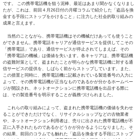
です。 この携帯電話機を狙う泥棒、最近はあまり聞かなくなりまし
たが、これは、前回４月26日付の月曜コラムで紹介した「盗品を換
金する手段にストップをかけること」に注力した社会的取り組みの
成果と言えます。
当然のことながら、携帯電話機はその機械だけあっても使うこと
ができません。携帯電話キャリアが通信サービスを提供してこその
「携帯電話」であり、通信サービスが停止されてしまえば、その
「携帯電話の機械」は価値を失います。各キャリアは、携帯電話機
の盗難対策として、盗まれたことが明らかな携帯電話機に対する通
信サービスの提供を、しばらく前からストップしています。また、
この措置と同時に、携帯電話機に記載されている製造番号の入力に
よって、その携帯電話機が正当なものであるかが分かるホームペー
ジが開設され、ネットオークションに携帯電話機を出品する際に
は、その製造番号を明示することが義務づけられました。
これらの取り組みによって、盗まれた携帯電話機の価値を失わせ
ることができただけでなく、リサイクルショップなどの古物業者
や、ネットオークション利用者は、売りに出された携帯電話機が不
正に入手されたものであるかどうかが分かるようになりました。そ
の結果、前回のコラムでも触れた「盗品を換金する手段にストップ