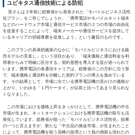
ユビキタス通信技術による防犯
皆さんは３年前に総務省から発表された「モバイルビジネス活性
化プラン」をご存じでしょうか。「携帯電話やモバイルネット端末
などのハードウェア市場と通信サービス市場の２つの市場の自由化
を促進することによって、端末メーカーや通信サービスを提供して
いるキャリアの切磋琢磨を促進しよう」という趣旨のものです。
このプランの具体的施策のなかに「モバイルビジネスにおける販
売モデルの見直し」という項目があり、「端末価格と通信料金を利
用者からみて明確に区分する」契約形態を導入する旨が述べられて
います。携帯電話の各通信キャリアは、総務省のこの方針に沿う形
で、端末価格と通信料を分離した契約プランの導入を進めていま
す。その結果として、市場に出ている携帯電話機の見かけの価格が
上がり、いわゆる「１円ケータイ」が以前と比べてあまり見られな
くなりました。
この市場における価格上昇をきっかけとして、携帯電話機の中古
市場が生まれ、ネットオークションにおける携帯電話機の取引も活
発化しています。総務省が狙った「モバイルビジネス活性化」効果
の一つと言えますが、新たな「中古品の換金市場」が生まれたこと
によって、携帯電話機を狙う泥棒の急増という負の側面も現れたの