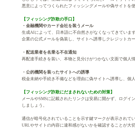
悪意によってつくられたフィッシングメールや偽サイトを
【フィッシング詐欺の手口】
・金融機関やカード会社を装うメール
生成AIによって、日本語に不自然さがなくなってきていま
企業の公式メールを偽装し、サイトへ誘導しクレジットカ
・配送業者を名乗る不在通知
再配達手続きを装い、本物と見分けがつかない文面で個人
・公的機関を装ったサイトへの誘導
税金未納や手続き不備などを理由に偽サイトへ誘導し、個
【フィッシング詐欺にだまされないための対策】
メールやSMSに記載されたリンクは安易に開かず、ログイ
しましょう。
通信が暗号化されていることを示す鍵マークが表示されて
URLやサイトの内容に違和感がないかを確認することが大