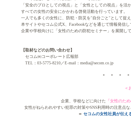
「安全のプロとしての視点」と「女性としての視点」を活
すべての女性の安全にかかわる啓発活動を行っています。
一人でも多くの女性に、防犯・防災を"自分ごと"として捉
本サイトやセコム公式X、Facebookなどを通じて情報発信
企業や学校向けに「女性のための防犯セミナー」を展開し
【取材などのお問い合わせ】
セコム㈱コーポレート広報部
TEL：03-5775-8210／E-mail：media@secom.co.jp
＊ ＊ ＊ ＊
＜
企業、学校などに向けた
「女性のため
女性がねらわれやすい犯罪の対策やSNS利用時の注意点
＝
セコムの女性社員が伝え