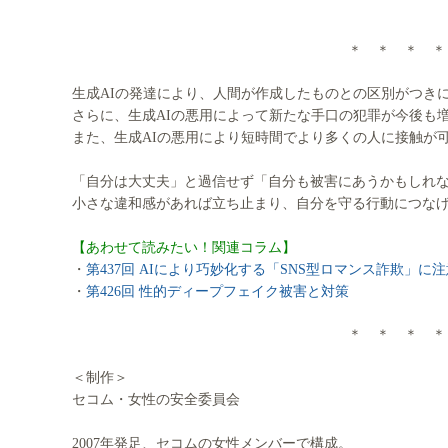
＊ ＊ ＊ ＊
生成AIの発達により、人間が作成したものとの区別がつき
さらに、生成AIの悪用によって新たな手口の犯罪が今後も
また、生成AIの悪用により短時間でより多くの人に接触が
「自分は大丈夫」と過信せず「自分も被害にあうかもしれ
小さな違和感があれば立ち止まり、自分を守る行動につな
【あわせて読みたい！関連コラム】
・
第437回 AIにより巧妙化する「SNS型ロマンス詐欺」に注
・
第426回 性的ディープフェイク被害と対策
＊ ＊ ＊ ＊
＜制作＞
セコム・女性の安全委員会
2007年発足、セコムの女性メンバーで構成。