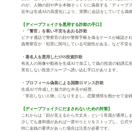
のが、人物の顔や声を本物そっくりに偽装する「ディープ
近年は生成AIの高度化により、実際に会話をしていても偽
【ディープフェイクを悪用する詐欺の手口】
・「警官」を装い不安をあおる詐欺
ビデオ通話で警察官の顔や警察手帳を偽るケースが確認さ
偽警察官が「犯罪に関与している可能性がある」など不安
・著名人を悪用したSNS投資詐欺
有名人の画像や動画を生成AIで加工して偽の投資の勧誘広
実在しない投資グループへ誘い込む手口があります。
・プロフィール偽装による国際ロマンス詐欺
生成AIで作成した魅力的な外見や経歴。
「実在しない人物」になりすまし、恋愛感情を抱かせて金
【ディープフェイクにだまされないための対策】
これからは「顔が見えるから大丈夫」という常識が通用し
少しでも違和感があれば一度やりとりをストップし、公式
特に金銭の要求があった場合は注意が必要です。