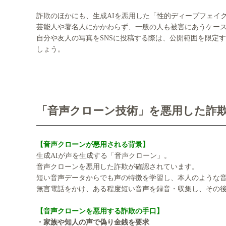
詐欺のほかにも、生成AIを悪用した「性的ディープフェイ
芸能人や著名人にかかわらず、一般の人も被害にあうケー
自分や友人の写真をSNSに投稿する際は、公開範囲を限定
しょう。
「音声クローン技術」を悪用した詐
【音声クローンが悪用される背景】
生成AIが声を生成する「音声クローン」。
音声クローンを悪用した詐欺が確認されています。
短い音声データからでも声の特徴を学習し、本人のような
無言電話をかけ、ある程度短い音声を録音・収集し、その
【音声クローンを悪用する詐欺の手口】
・家族や知人の声で偽り金銭を要求