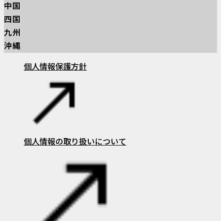
中国
四国
「安全・安
最新を動画で
九州
心」
SECOM TV
セコムタウン
沖縄
個人情報保護方針
（
OTHER SITE
）
採用ポータルサイト
セコムグループの事業
ビジョン
セコムの言葉
セコムグループのスケール
セコムが成し遂げてきたこと
働きやすさの推進
採用への想い
個人情報の取り扱いについて
中途採用サイト
インターンシップ
高校生採用
専門・短大
高専生採用
障がい者採用