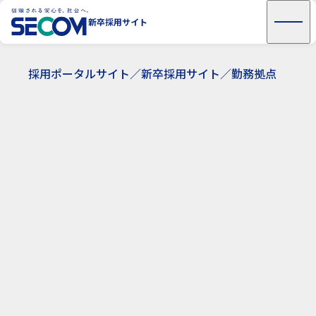
新卒採用サイト トップページ
新卒採用サイト
はじめに
未来｜あなたが実現したい未来からセコムを知る
ENTRY
MYPAGE
INTERNSHIP
安心｜入社先としての安心を知る
採用ポータルサイト
新卒採用サイト
勤務拠点
職種紹介
プロジェクト