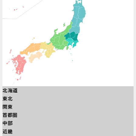
勤務拠点
コース別募集要項
コース別採用について
コース別募集要項一覧
セキュリティコース
コーポレートコース
研究・開発コース
設備管理・施工管理コース
ICTコース
メディカルコース
インシュアランスコース
北海道
FAQ
東北
関東
首都圏
“ほっこり”が
就活生必見！
中部
届く
secom_recruit
こむこむせこ
近畿
む