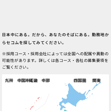
プロジェクト一覧
01 大規模病院建設
02 投資家向けイベントへの出展
03 海外子会社の支援
日本中にある。だから、あなたのそばにある。
勤務地か
セコムの人
らセコムを探してみてください。
社員一覧
若手社員が見たセコム
※採用コース・採用会社によっては全国への配属や異動の
可能性があります。
詳しくは各コース・各社の募集要項を
キャリアデザイン
ご覧ください。
人事制度
教育・研修制度
九州
中国
沖縄
近畿
中部
四国
北海道
首都圏
東北
関東
キャリア事例
制度と環境
福利厚生
制度活用座談会