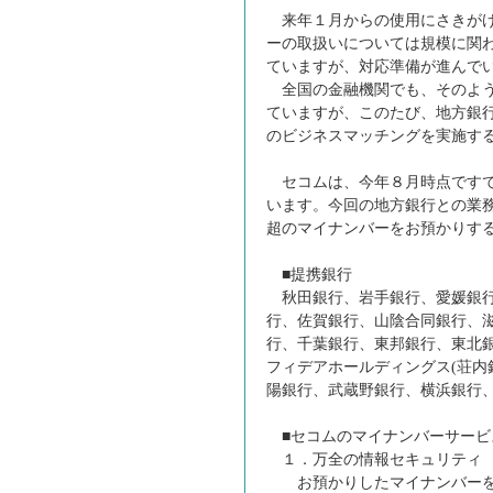
来年１月からの使用にさきがけ
ーの取扱いについては規模に関
ていますが、対応準備が進んで
全国の金融機関でも、そのよう
ていますが、このたび、地方銀行
のビジネスマッチングを実施す
セコムは、今年８月時点ですで
います。今回の地方銀行との業務
超のマイナンバーをお預かりす
■提携銀行
秋田銀行、岩手銀行、愛媛銀行
行、佐賀銀行、山陰合同銀行、
行、千葉銀行、東邦銀行、東北
フィデアホールディングス(荘内
陽銀行、武蔵野銀行、横浜銀行、琉球
■セコムのマイナンバーサービ
１．万全の情報セキュリティ
お預かりしたマイナンバーを2