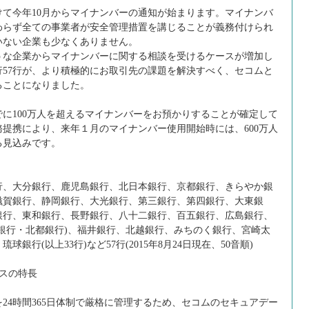
て今年10月からマイナンバーの通知が始まります。マイナンバ
わらず全ての事業者が安全管理措置を講じることが義務付けられ
いない企業も少なくありません。
な企業からマイナンバーに関する相談を受けるケースが増加し
57行が、より積極的にお取引先の課題を解決すべく、セコムと
ることになりました。
に100万人を超えるマイナンバーをお預かりすることが確定して
提携により、来年１月のマイナンバー使用開始時には、600万人
る見込みです。
、大分銀行、鹿児島銀行、北日本銀行、京都銀行、きらやか銀
滋賀銀行、静岡銀行、大光銀行、第三銀行、第四銀行、大東銀
銀行、東和銀行、長野銀行、八十二銀行、百五銀行、広島銀行、
銀行・北都銀行)、福井銀行、北越銀行、みちのく銀行、宮崎太
銀行(以上33行)など57行(2015年8月24日現在、50音順)
スの特長
4時間365日体制で厳格に管理するため、セコムのセキュアデー