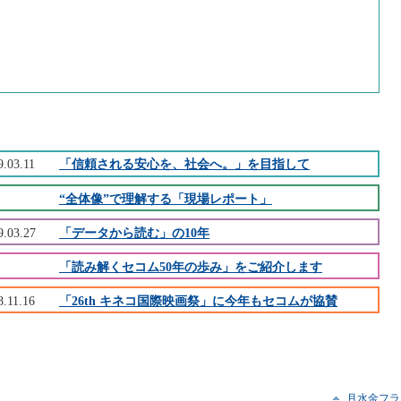
9.03.11
「信頼される安心を、社会へ。」を目指して
“全体像”で理解する「現場レポート」
9.03.27
「データから読む」の10年
「読み解くセコム50年の歩み」をご紹介します
8.11.16
「26th キネコ国際映画祭」に今年もセコムが協賛
月水金フラ