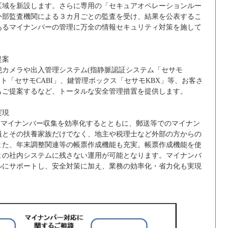
区域を新設します。さらに専用の「セキュアオペレーションルー
外部監査機関による３カ月ごとの監査を受け、結果を公表するこ
あるマイナンバーの管理に万全の情報セキュリティ対策を施して
提案
メラや出入管理システム(指静脈認証システム「セサモ
ット「セサモCABI」、鍵管理ボックス「セサモKBX」等、お客さ
もご提案するなど、トータルな安全管理措置を提供します。
実現
マイナンバー収集を効率化するとともに、郵送等でのマイナン
員とその扶養家族だけでなく、地主や税理士など外部の方からの
また、年末調整関連等の帳票作成機能も充実。帳票作成機能を使
まの社内システムに残さない運用が可能となります。マイナンバ
ルにサポートし、安全対策に加え、業務の効率化・省力化も実現